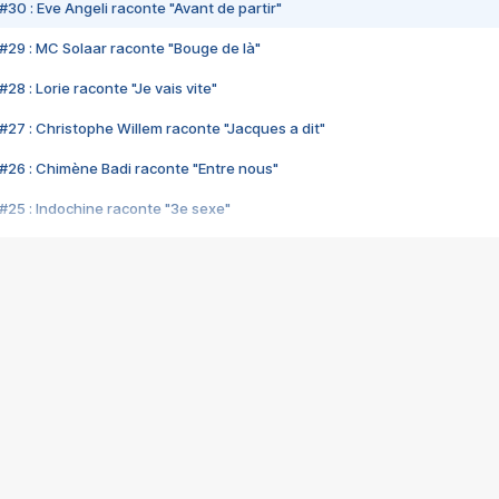
#30 : Eve Angeli raconte "Avant de partir"
#29 : MC Solaar raconte "Bouge de là"
28 : Lorie raconte "Je vais vite"
#27 : Christophe Willem raconte "Jacques a dit"
#26 : Chimène Badi raconte "Entre nous"
#25 : Indochine raconte "3e sexe"
#24 : Zaho raconte "C'est chelou"
#23 : Patrick Bruel raconte "Au café des délices"
#22 : Kyo raconte "Le chemin"
#21 : Nolwenn Leroy raconte "Cassé"
#20 : Patrick Hernandez raconte "Born to be alive"
#19 : Lorie raconte "Près de moi"
#18 : Michael Jones raconte "A nos actes manqués" (avec Jean-Jacque