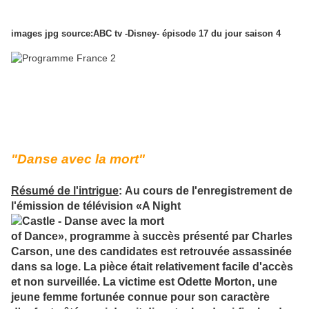
images jpg source:ABC tv -Disney- épisode 17 du jour saison 4
Sources images captures d'écran, vidéos et résumés :"abc products" et
"France 2" France TV diffuseur Episode 6 de saison 4 "Démons"
Casting:Nathan Fillion (Richard Castle), Stana Katic (Kate Beckett),
Tamala Jones (Lanie Parish), Jon Huertas (Javier Esposito), Seamus
Dever (Kevin Ryan), Susan Sullivan (Martha Rodgers).
"Danse avec la mort"
Résumé de l'intrigue
:
Au cours de l'enregistrement de
l'émission de télévision «A Night
of Dance», programme à succès présenté par Charles
Carson, une des candidates est retrouvée assassinée
dans sa loge. La pièce était relativement facile d'accès
et non surveillée. La victime est Odette Morton, une
jeune femme fortunée connue pour son caractère