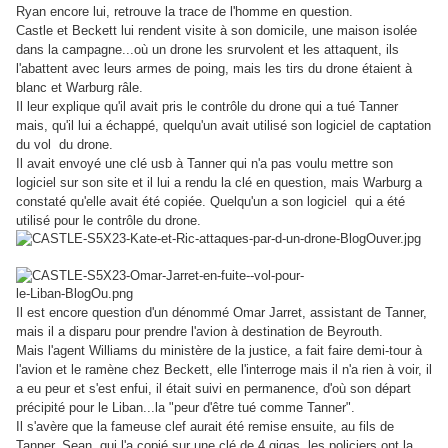
Ryan encore lui, retrouve la trace de l'homme en question.
Castle et Beckett lui rendent visite à son domicile, une maison isolée
dans la campagne...où un drone les srurvolent et les attaquent, ils
l'abattent avec leurs armes de poing, mais les tirs du drone étaient à
blanc et Warburg râle.
Il leur explique qu'il avait pris le contrôle du drone qui a tué Tanner
mais, qu'il lui a échappé, quelqu'un avait utilisé son logiciel de captation
du vol du drone.
Il avait envoyé une clé usb à Tanner qui n'a pas voulu mettre son
logiciel sur son site et il lui a rendu la clé en question, mais Warburg a
constaté qu'elle avait été copiée. Quelqu'un a son logiciel qui a été
utilisé pour le contrôle du drone.
Il est encore question d'un dénommé Omar Jarret, assistant de Tanner,
mais il a disparu pour prendre l'avion à destination de Beyrouth.
Mais l'agent Williams du ministère de la justice, a fait faire demi-tour à
l'avion et le ramène chez Beckett, elle l'interroge mais il n'a rien à voir, il
a eu peur et s'est enfui, il était suivi en permanence, d'où son départ
précipité pour le Liban...la "peur d'être tué comme Tanner".
Il s'avère que la fameuse clef aurait été remise ensuite, au fils de
Tanner, Sean, qui l'a copié sur une clé de 4 gigas, les policiers ont la