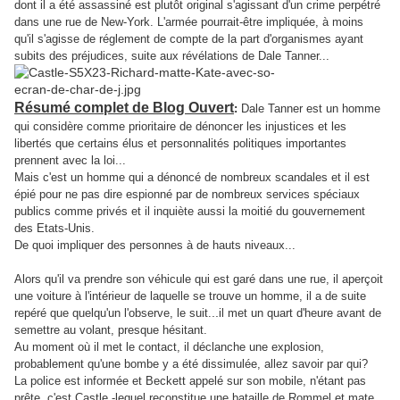
dont il a été assassiné est plutôt original s'agissant d'un crime perpétré
dans une rue de New-York. L'armée pourrait-être impliquée, à moins
qu'il s'agisse de réglement de compte de la part d'organismes ayant
subits des préjudices, suite aux révélations de Dale Tanner...
Résumé complet de Blog Ouvert
:
Dale Tanner est un homme
qui considère comme prioritaire de dénoncer les injustices et les
libertés que certains élus et personnalités politiques importantes
prennent avec la loi...
Mais c'est un homme qui a dénoncé de nombreux scandales et il est
épié pour ne pas dire espionné par de nombreux services spéciaux
publics comme privés et il inquiète aussi la moitié du gouvernement
des Etats-Unis.
De quoi impliquer des personnes à de hauts niveaux...
Alors qu'il va prendre son véhicule qui est garé dans une rue, il
aperçoit
une voiture à l'intérieur de laquelle se trouve un homme, il a de suite
..
repéré que quelqu'un l'observe, le suit.
il met un quart d'heure avant de
semettre au volant, presque hésitant.
Au moment où il met le contact, il déclanche une explosion,
probablement qu'une bombe y a été dissimulée, allez savoir par qui?
La police est informée et Beckett appelé sur son mobile, n'étant pas
prête, c'est Castle -lequel reconstitue une bataille de Rommel et mate