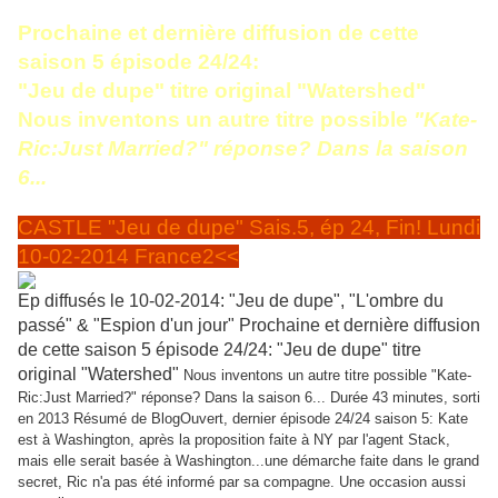
Prochaine et dernière diffusion de cette
saison 5 épisode 24/24:
"Jeu de dupe" titre original "Watershed"
Nous inventons un autre titre possible
"Kate-
Ric:Just Married?" réponse? Dans la saison
6...
CASTLE "Jeu de dupe" Sais.5, ép 24, Fin! Lundi
10-02-2014 France2<<
Ep diffusés le 10-02-2014: "Jeu de dupe", "L'ombre du
passé" & "Espion d'un jour" Prochaine et dernière diffusion
de cette saison 5 épisode 24/24: "Jeu de dupe" titre
original "Watershed"
Nous inventons un autre titre possible "Kate-
Ric:Just Married?" réponse? Dans la saison 6... Durée 43 minutes, sorti
en 2013 Résumé de BlogOuvert, dernier épisode 24/24 saison 5: Kate
est à Washington, après la proposition faite à NY par l'agent Stack,
mais elle serait basée à Washington...une démarche faite dans le grand
secret, Ric n'a pas été informé par sa compagne. Une occasion aussi