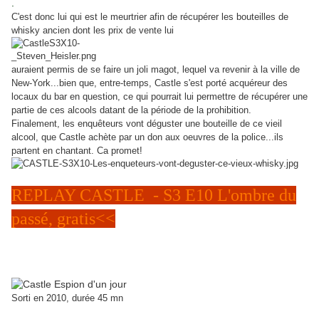
.
C'est donc lui qui est le meurtrier afin de récupérer les bouteilles de
whisky ancien dont les prix de vente lui
auraient permis de se faire un joli magot, lequel va revenir à la ville de
New-York...bien que, entre-temps, Castle s'est porté acquéreur des
locaux du bar en question, ce qui pourrait lui permettre de récupérer une
partie de ces alcools datant de la période de la prohibition.
Finalement, les enquêteurs vont déguster une bouteille de ce vieil
alcool, que Castle achète par un don aux oeuvres de la police...ils
partent en chantant. Ca promet!
REPLAY CASTLE - S3 E10 L'ombre du
passé, gratis<<
A 22H15 le lundi 10 février 2014
"Espion d'un jour" saison 2 épisode 24/24 original "A
Deadly Game"
Sorti en 2010, durée 45 mn
Résumé épisode
: