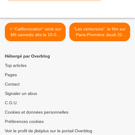
< "Californication" série sur
"Les centurions", le film sur
M6 samedis dès le 15-02-
Paris-Première Jeudi 20-
2014, le retour de Hank
02-2014 >
Moody
Hébergé par Overblog
Top articles
Pages
Contact
Signaler un abus
C.G.U.
Cookies et données personnelles
Préférences cookies
Voir le profil de jibéplus sur le portail Overblog