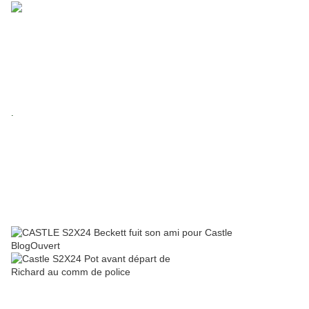
L'équipe de Castle et Beckett enquête sur ce qui parrait être un
assassinat d'un agent de renseignements américain.
Ils vont découvrir prochaniement que la victime était en réalité
impliquée dans un jeu de rôles d'espionnage grandeur nature dans
lequel démêler la fiction et la réalité relève de la mission quasi
impossible.
.
Parallèlement, l'équipe prépare une fête pour célébrer le départ de
l'écrivain alors que Kate Beckett doit prendre une décision
particulièrement difficile...et Esposito parle à Kate de Castle et des
raisons qui font qu'il resté si longtemps à mener enquête avec eux. Ca
n'était plus pour son livre.
Selon lui, la raison, la vraie c'est qu'il est amoureux d'elle, ce que la
docteur Lanie Parish avait déjà tenté de lui faire comprendre.
Kate se prépare à faire une déclaration à l'écrivain Richard CASTLE,