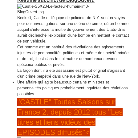
Résumé succinct de BlogOuvert:
Beckett, Castle et l'équipe de policiers de N.Y. sont envoyés
pour des investigations sur une scène de crime, où un homme
auquel s'intéresse la moitie du gouvernement des Etats-Unis
aurait déclenché l'explosion d'une bombe en mettant le contact
de son véhicule.
Cet homme est un habitué des révélations des agissements
injustes de personnalités politiques et même de société privées
et de fait, il est dans le colimateur de nombreux services
spéciaux publics et privés.
La façon dont il a été assassiné est plutôt original s'agissant
d'un crime perpétré dans une rue de New-York.
Une affaire qui agite beaucoup certains ministres et
personnalités politiques probablement inquiètes des révlations
possibles...
"CASTLE" Toutes Saisons sur
France 2, depuis 2012 tous "Les
titres et liens vidéos des
EPISODES diffusés"<