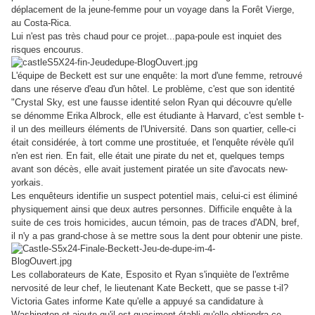
déplacement de la jeune-femme pour un voyage dans la Forêt Vierge,
au Costa-Rica.
Lui n'est pas très chaud pour ce projet...papa-poule est inquiet des
risques encourus.
L'équipe de Beckett est sur une enquête: la mort d'une femme, retrouvé
dans une réserve d'eau d'un hôtel. Le problème, c'est que son identité
"Crystal Sky, est une fausse identité selon Ryan qui découvre qu'elle
se dénomme Erika Albrock, elle est étudiante à Harvard, c'est semble t-
il un des meilleurs éléments de l'Université. Dans son quartier, celle-ci
était considérée, à tort comme une prostituée, et l'enquête révèle qu'il
n'en est rien. En fait, elle était une pirate du net et, quelques temps
avant son décès, elle avait justement piratée un site d'avocats new-
yorkais.
Les enquêteurs identifie un suspect potentiel mais, celui-ci est éliminé
physiquement ainsi que deux autres personnes. Difficile enquête à la
suite de ces trois homicides, aucun témoin, pas de traces d'ADN, bref,
il n'y a pas grand-chose à se mettre sous la dent pour obtenir une piste.
Les collaborateurs de Kate, Esposito et Ryan s'inquiète de l'extrême
nervosité de leur chef, le lieutenant Kate Beckett, que se passe t-il?
Victoria Gates informe Kate qu'elle a appuyé sa candidature à
Washington et ajoute qu'il est quasiment établi qu'elle obtiendra ce