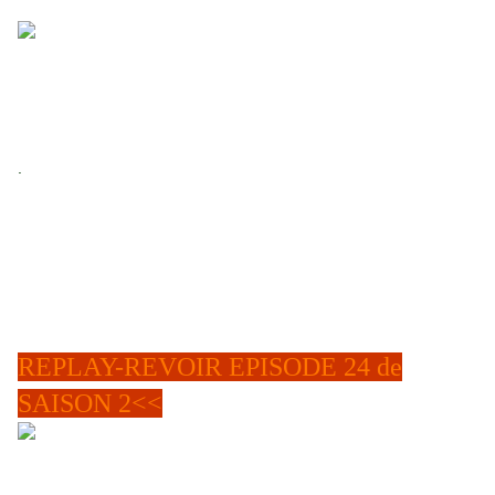
elle commence par lui avouer que ce fut un pla
isir de travailler avec lui, mais elle a l'intenrion d'aller bien au delà. Au
moment où elle va lui avouer l'attirance qu'elle a pour lui, l'ex-femme de
Ric, Gina, arrive intempestivement, ne lui permettant p
lus de faire sa
déclaration.
.
Elle apprend par la même occasion que celui-ci part pour toutes les
vacances dans les Hampton, avec son ex-épouse avec laquelle il
semble s'être rabiboché pour travailler sur son prochain bouquin.
Il salue sa partenaire d'enquête et part bras dessus, bras dessous
avec Gina Cowell, ex seconde épouse et son éditrice...au grand dam
de Beckett qui reste pensive et triste de n'avoir pu dire, tout l'intérêt
qu'elle a pour lui.
REPLAY-REVOIR EPISODE 24 de
SAISON 2<<