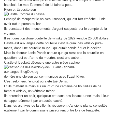
baseball. Le mec l'a mencé de lui faire la peau.
Ryan et Esposito son
t chargé de récupérer le nouveau suspect, qui est fort émèché...il nie
avoir tué le patron du bar.
Ils constatent des mouvemen
ts d'argent suspects sur le compte de la
victime.
Il est question d'une bou
teille de whisky de 1827 vendue 26 000 dollars.
Castle est aux anges cette bouteille c'est le graal des whisky pure-
malts, dans une bouteille rouge...qui aurait servie à tuer le docke
r.
Mais la docteur Lanie Parish assure que ça n'est pas la bouteille en
question, qui est l'arme du meurtre, c'est une autre...
Castle et Beckett découvre une autre pièce cachée
derrière une cloison qui communique avec l'East River.
C'e
st selon eux l'endroit où a été tué Denis.
Et ils mettent la main sur un lot d'une centaine de bouteilles de ce
fameux whisky, un véritable trésor...
Ils entendent un bruit, quelqu'un est dans ces locaux-tunnel mais il leur
échappe, sûrement par un accès caché.
Dans les archives de la ville, ils récupèrent d'anciens plans, consultés
également par le commissaire priseur rencontré lors de l'enquête.