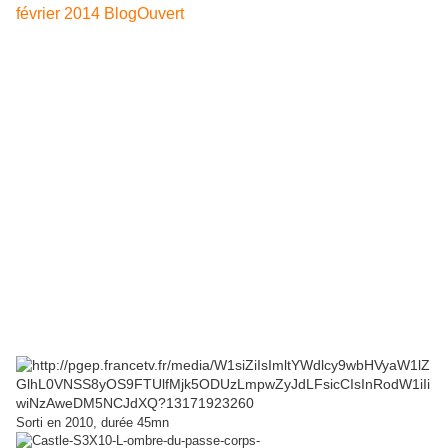
BANDE ANNONCE -TEASER 1 Série policière anglaise
"Meurtre à Broadchurch"Episodes 1-2 et 3 de la
saison 1 le LUNDI 17 FEVRIER 2014
Diffusée dès le Lundi 17
février 2014 à 20H47 en remplacement de CASTLE dont la saison 5 se
termine lundi 10 Février 2014 Résumé de l'histoire : Cette série du nom
d'une petite station balnéaire britannique (en fait le tournage a eu lieu
dans la ville du sud du RU, West Bay) où le meurtre d'un enfant, un
membre de la famille Latimer, met en lumière la ville, ses habitants, les
travers des uns et des autres alors que la police enquête fouillant dans
la vie ...
Deux autres épisodes diffusés le 10-
02-2014:
A 21H30 le lundi 10 février 2014
"L'ombre du passé " Saison 3 épisode 10/24titre
original "Last Call"
Sorti en 2010, durée 45mn