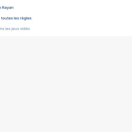
im Rayan
 toutes les règles
s les jeux vidéo
us choquant de Rockstar ? - Le scandale BULLY
e plus moche de Steam
du RÊVE tourne au CAUCHEMAR
pendant 8 heures
it… à tort
umiliés par un jeu vidéo
ire - Final Fantasy 8
ti un empire - Age of Empires
story DOFUS