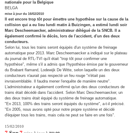
nationale pour la Belgique
BELGA
mise à jour du 16/02/2010
Il est encore trop tôt pour émettre une hypothèse sur la cause de la
collision qui a eu lieu lundi matin à Buizingen, a estimé lundi soir
Marc Descheemaecker, administrateur délégué de la SNCB. Il a
également confirmé le décès, lors de l'accident, d'un des deux
conducteurs.
Selon lui, tous les trains seront équipés d'un système de freinage
automatique pour 2013. Marc Descheemaecker a indiqué sur le plateau
du journal de RTL-TVI qu'il était "trop tôt pour confirmer une
hypothèse", même s'il a admis que l'hypothèse émise par le gouverneur
du Brabant flamand, Lodewijk De Witte, selon laquelle un des deux
conducteurs n'aurait pas respecté un feu rouge "n'était pas
invraisemblable. Il faudra mener l'enquête de manière neutre".
L'administrateur a également confirmé qu'un des deux conducteurs de
trains était décédé dans l'accident. Selon Marc Descheemaecker, un
des deux trains était équipé du système de freinage automatique.
"En 2013, 100% des trains seront équipés du système", a-t-il précisé.
"En 2005, nous avons opté pour notre propre système et décidé
d'équiper tous les trains, mais cela ne peut se faire en une fois".
15/02/2010
7
Sur
7