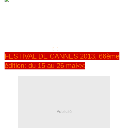
faire DSK,
qu'il n'est nul besoin de présenter. Dans le rôle de DSK,
Gérard Depardieu qui, après s'être exilé fiscalement en Belgique, puis
qui est devenu citoyen Russe, en raison de ses acoquinements
intellectuels avec le président russe Poutine, l'acteur revient sur le
devant de la scène cinématographique. Une bande annonce qui situe
bien l'intrigue, avec beaucoup de dames et des images de parties fines
dont, le-dit SSK, serait, selon les mauvaises langues, un adepte de
première! Cette B.A. devrait être suivie d'autres toutes-aussi
explicites...nous mettons en
[…]
FESTIVAL DE CANNES 2013, 66ème
édition: du 15 au 26 mai<<
Publicité