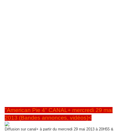
Autres articles, film, séries:
"American Pie 4" CANAL+ mercredi 29 mai
2013 (Bandes annonces, vidéos)<
Diffusion sur canal+ à partir du mercredi 29 mai 2013 à 20H55 &