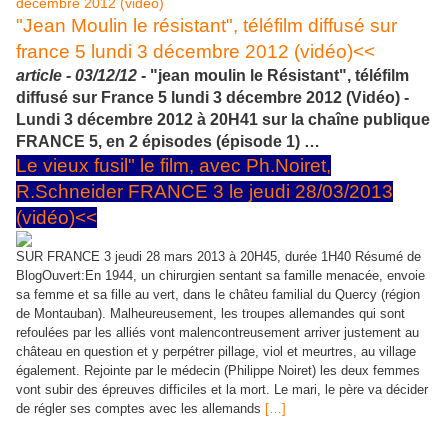
"Jean Moulin le résistant", téléfilm diffusé sur
france 5 lundi 3 décembre 2012 (vidéo)<<
article -
03/12/12 -
"jean moulin le Résistant", téléfilm
diffusé sur France 5 lundi 3 décembre 2012 (Vidéo) -
Lundi 3 décembre 2012 à 20H41 sur la chaîne publique
FRANCE 5, en 2 épisodes (épisode 1) …
Le vieux fusil" le film, avec Ph.Noiret,
R.Schneider FRANCE 3 le jeudi 28/03/2013
(vidéo)<<
SUR FRANCE 3 jeudi 28 mars 2013 à 20H45, durée 1H40 Résumé de
BlogOuvert:En 1944, un chirurgien sentant sa famille menacée, envoie
sa femme et sa fille au vert, dans le châteu familial du Quercy (région
de Montauban). Malheureusement, les troupes allemandes qui sont
refoulées par les alliés vont malencontreusement arriver justement au
château en question et y perpétrer pillage, viol et meurtres, au village
également. Rejointe par le médecin (Philippe Noiret) les deux femmes
vont subir des épreuves difficiles et la mort. Le mari, le père va décider
de régler ses comptes avec les allemands
[…]