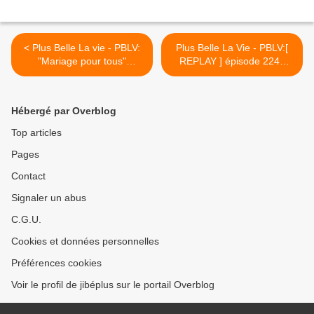
< Plus Belle La vie - PBLV:
Plus Belle La Vie - PBLV:[
"Mariage pour tous"
REPLAY ] épisode 2241
épisode 2239 du jeudi 23
LUNDI 27 MAI 2013"Fuite
mai 2013 (résumé & vidéo)
d'eau, le drame!" (Vidéo) >
Hébergé par Overblog
Top articles
Pages
Contact
Signaler un abus
C.G.U.
Cookies et données personnelles
Préférences cookies
Voir le profil de jibéplus sur le portail Overblog