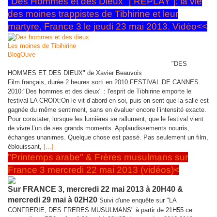
"Des Hommes et des Dieux" [ REPLAY ]: la vie
des moines trappistes de Tibhirine et leur
martyre, France 3 le jeudi 23 mai 2013. Vidéo<<
Avec Lambert Wilson, un film réalisé par Xavier Beauvois
"DES
HOMMES ET DES DIEUX"
de Xavier Beauvois
Film français, durée 2 heures sorti en 2010.
FESTIVAL DE CANNES
2010:
"Des hommes et des dieux" : l'esprit de Tibhirine emporte le
festival
LA CROIX:On le vit d’abord en soi, puis on sent que la salle est
gagnée du même sentiment, sans en évaluer encore l’intensité exacte.
Pour constater, lorsque les lumières se rallument, que le festival vient
de vivre l’un de ses grands moments. Applaudissements nourris,
échanges unanimes. Quelque chose est passé. Pas seulement un film,
éblouissant,
[...]
"Printemps arabe" & Frères musulmans sur
France 3 mercredi 22 mai 2013 (vidéos)<
Sur FRANCE 3, mercredi 22 mai 2013 à 20H40 &
mercredi 29 mai à 02H20
Suivi d'une enquête sur "LA
CONFRERIE, DES FRERES MUSULMANS" à partir de 21H55 ce