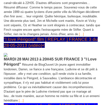
canal+décalé à 22H35. D'autres diffusions sont programmées...
Résumé diffuseur: Comme le temps passe. Souvenez-vous de cette
année 1999 où quatre lycéens d'une petite ville du Michigan décidèrent
d'en finir avec… leur virginité. Quête héroïque, burlesque, inoubliable.
Une décennie plus tard, Jim et Michelle sont mariés, Kevin et Vicky
sont séparés, Oz et Heather se sont éloignés à contrecœur, tandis que
Finch soupire encore après l'extravagante mère de Stifler. Quant à
Stifler, rien ne le changera jamais. Amis d'hier, amis de
[…]
"I love Périgord" film [ REPLAY ] FRANCE 3 du
28-05-2013 (vidéo)<
MARDI 28 MAI 2013 à 20H45 SUR FRANCE 3 "I Love
Périgord"
Résumé de BlogOuvert:Un jeune agent immobillier
londonien, Darren, se fiance à une française, Ludivine et se dit prêt à
l'épouser...elle y met une condition, qu'il rende visite à sa famille,
installée dans le Périgord, à Sauvadieu. L'ambiance décontractée et
sympathique, il n'y est pas habitué et visiblement celà lui pose
problème. Ce qui va inévitablement causer des incompréhensions.
D'autant que le père de Ludivine n'entend pas que ce mariage ait
lieu...de toute manière, aucun homme ne mérite sa fille et à un ennemi
héréditaire
[…]