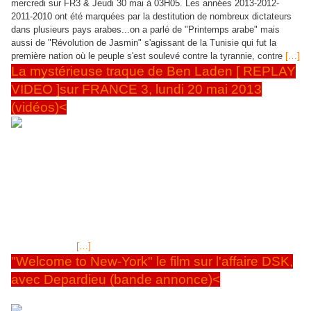
mercredi sur FR3 & Jeudi 30 mai à 03H05. Les années 2013-2012-
2011-2010 ont été marquées par la destitution de nombreux dictateurs
dans plusieurs pays arabes...on a parlé de "Printemps arabe" mais
aussi de "Révolution de Jasmin" s'agissant de la Tunisie qui fut la
première nation où le peuple s'est soulevé contre la tyrannie, contre
[…]
La mystérieuse traque de Ben Laden [ REPLAY
VIDEO ]sur FRANCE 3, lundi 20 mai 2013
(vidéos)<
HISTOIRE IMMEDIATE: LUNDI SOIR 20 MAI 2013, SUR
FRANCE 3, "LA MYSTERIEUSE TRAQUE DE BEN
LADEN"& REPLAY
C'est à 23H40 &, pour ceux qui n'auront pas
pu voir l'émission, rediffusion Mardi 28 mai 2013 à 02H50. + REPLAY-
PLUZZ FRANCE 3, durant 1 semaine après diff.: 1er mai 2011, dans la
nuit pakistanaise, un groupe de militaires américains des services
spéciaux héliporté dans la localité de Abbottabad, investit u
ne villa.Ils sont équipés de matériels spéciaux, l'hélicoptère, de pales
spéciales quasi
[…]
"Welcome to New-York" le film sur l'affaire DSK,
avec Depardieu (bande annonce)<
Le film est tiré de l'af