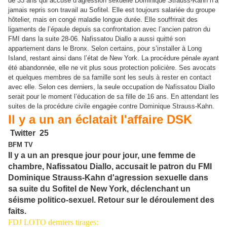
de 33 ans qui accuse d’agression sexuelle Dominique Strauss-Kahn n’a
jamais repris son travail au Sofitel. Elle est toujours salariée du groupe
hôtelier, mais en congé maladie longue durée. Elle souffrirait des
ligaments de l’épaule depuis sa confrontation avec l’ancien patron du
FMI dans la suite 28-06. Nafissatou Diallo a aussi quitté son
appartement dans le Bronx. Selon certains, pour s’installer à Long
Island, restant ainsi dans l’état de New York. La procédure pénale ayant
été abandonnée, elle ne vit plus sous protection policière. Ses avocats
et quelques membres de sa famille sont les seuls à rester en contact
avec elle. Selon ces derniers, la seule occupation de Nafissatou Diallo
serait pour le moment l’éducation de sa fille de 16 ans. En attendant les
suites de la procédure civile engagée contre Dominique Strauss-Kahn.
Il y a un an éclatait l'affaire DSK
Twitter
25
BFM TV
Il y a un an presque jour pour jour, une femme de
chambre, Nafissatou Diallo, accusait le patron du FMI
Dominique Strauss-Kahn d'agression sexuelle dans
sa suite du Sofitel de New York, déclenchant un
séisme politico-sexuel. Retour sur le déroulement des
faits.
FDJ LOTO derniers tirages: