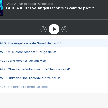
FACE A - un podcast Purecharts
FACE A #30 : Eve Angeli raconte "Avant de partir"
#30 : Eve Angeli raconte "Avant de partir"
#29 : MC Solaar raconte "Bouge de là"
28 : Lorie raconte "Je vais vite"
#27 : Christophe Willem raconte "Jacques a dit"
#26 : Chimène Badi raconte "Entre nous"
#25 : Indochine raconte "3e sexe"
#24 : Zaho raconte "C'est chelou"
#23 : Patrick Bruel raconte "Au café des délices"