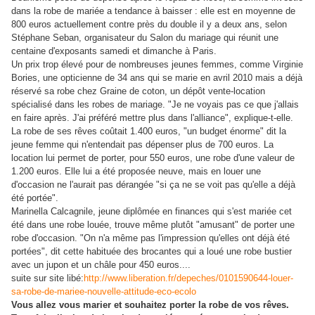
dans la robe de mariée a tendance à baisser : elle est en moyenne de
800 euros actuellement contre près du double il y a deux ans, selon
Stéphane Seban, organisateur du Salon du mariage qui réunit une
centaine d'exposants samedi et dimanche à Paris.
Un prix trop élevé pour de nombreuses jeunes femmes, comme Virginie
Bories, une opticienne de 34 ans qui se marie en avril 2010 mais a déjà
réservé sa robe chez Graine de coton, un dépôt vente-location
spécialisé dans les robes de mariage. "Je ne voyais pas ce que j'allais
en faire après. J'ai préféré mettre plus dans l'alliance", explique-t-elle.
La robe de ses rêves coûtait 1.400 euros, "un budget énorme" dit la
jeune femme qui n'entendait pas dépenser plus de 700 euros. La
location lui permet de porter, pour 550 euros, une robe d'une valeur de
1.200 euros. Elle lui a été proposée neuve, mais en louer une
d'occasion ne l'aurait pas dérangée "si ça ne se voit pas qu'elle a déjà
été portée".
Marinella Calcagnile, jeune diplômée en finances qui s'est mariée cet
été dans une robe louée, trouve même plutôt "amusant" de porter une
robe d'occasion. "On n'a même pas l'impression qu'elles ont déjà été
portées", dit cette habituée des brocantes qui a loué une robe bustier
avec un jupon et un châle pour 450 euros....
suite sur site libé:
http://www.liberation.fr/depeches/0101590644-louer-
sa-robe-de-mariee-nouvelle-attitude-eco-ecolo
Vous allez vous marier et souhaitez porter la
robe
de vos rêves.