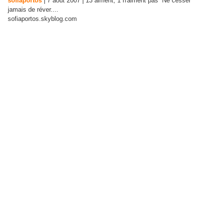
sofiaportos
|
7 août 2007
|
13
aiment,
1
n'aiment pas
Ne cesser
jamais de réver....
sofiaportos.skyblog.com