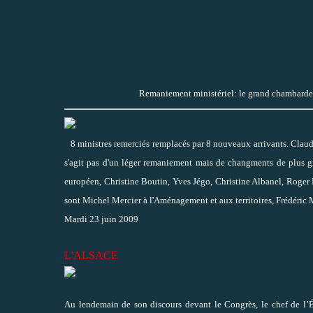
Remaniement ministériel: le grand chambard
8 ministres remerciés remplacés par 8 nouveaux arrivants. Clau
s'agit pas d'un léger remaniement mais de changments de plus g
européen, Christine Boutin, Yves Jégo, Christine Albanel, Roger 
sont Michel Mercier à l'Aménagement et aux territoires, Frédéric 
Mardi 23 juin 2009
L'ALSACE
Au lendemain de son discours devant le Congrès, le chef de l’Ét