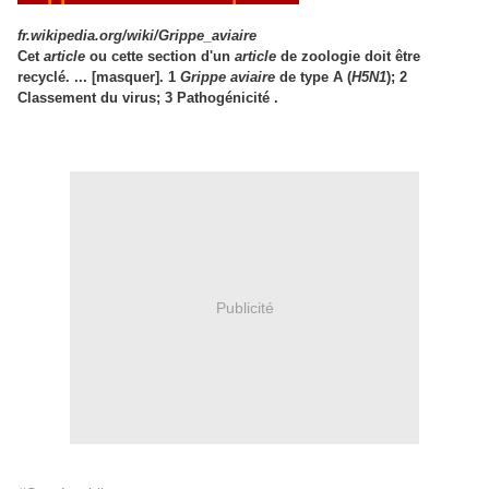
fr.wikipedia.org/wiki/Grippe_aviaire
Cet
article
ou cette section d'un
article
de zoologie doit être
recyclé. ... [masquer]. 1
Grippe aviaire
de type A (
H5N1
); 2
Classement du virus; 3 Pathogénicité .
Publicité