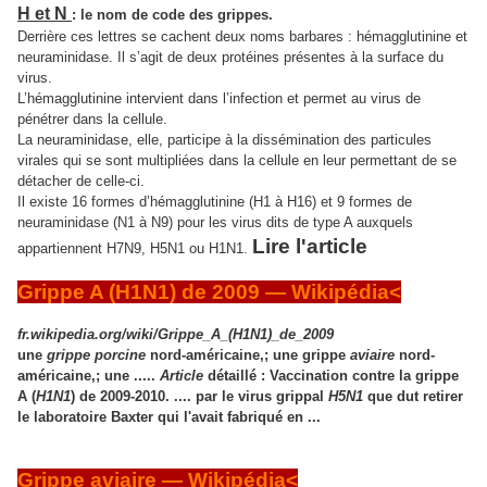
H et N
: le nom de code des grippes.
Derrière ces lettres se cachent deux noms barbares : hémagglutinine et
neuraminidase. Il s’agit de deux protéines présentes à la surface du
virus.
L’hémagglutinine intervient dans l’infection et permet au virus de
pénétrer dans la cellule.
La neuraminidase, elle, participe à la dissémination des particules
virales qui se sont multipliées dans la cellule en leur permettant de se
détacher de celle-ci.
Il existe 16 formes d’hémagglutinine (H1 à H16) et 9 formes de
neuraminidase (N1 à N9) pour les virus dits de type A auxquels
Lire l'article
appartiennent H7N9, H5N1 ou H1N1.
Grippe A (H1N1) de 2009 — Wikipédia<
fr.wikipedia.org/wiki/Grippe_A_(H1N1)_de_2009
une
grippe porcine
nord-américaine,; une grippe
aviaire
nord-
américaine,; une .....
Article
détaillé : Vaccination contre la grippe
A (
H1N1
) de 2009-2010. .... par le virus grippal
H5N1
que dut retirer
le laboratoire Baxter qui l'avait fabriqué en ...
Grippe aviaire — Wikipédia<