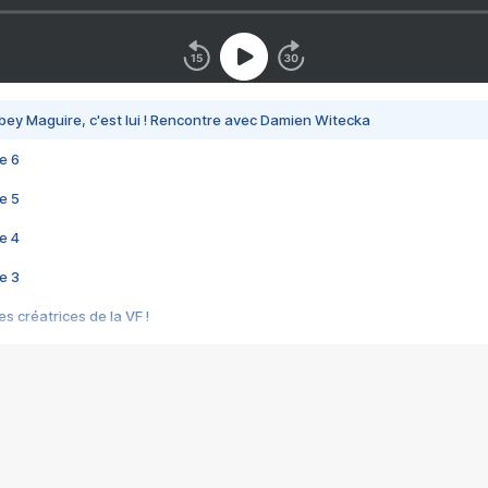
bey Maguire, c'est lui ! Rencontre avec Damien Witecka
e 6
e 5
e 4
e 3
s créatrices de la VF !
e 2
e 1
e Mektoub My Love arrive enfin ! Rencontre avec Shaïn Boumedine et Sal
i : après Toni en famille