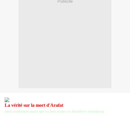
Publicité
La vérité sur la mort d'Arafat
(non confirmée mais qui va bon train ces dernières semaines)
Apprenez enfin la vérité sur la mort du palestinien Yasser Arafat.