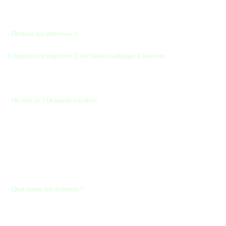
Yasser Arafat, hospitalisé à Paris, se réveille d'un premier coma et
interroge son médecin :
- Docteur, qui êtes-vous ?
- Je suis le professeur Israël. (Véridique !)
L'émotion est trop forte. C'est l'alerte cardiaque à nouveau.
Les médecins se précipitent et réussissent à réanimer le leader
palestinien.
- Où suis- je ? Demande-t-il alors.
- Vous êtes à Villejuif , répondent en choeur les médecins.
Nouvelle alerte...
Le cardiologue prévient : encore une alerte comme celle-ci et je ne
réponds plus de rien...
Arafat ouvre alors une dernière fois les yeux :
- Quel temps fait-il dehors ?
Et tous de répondre en choeur :
- Maussade.