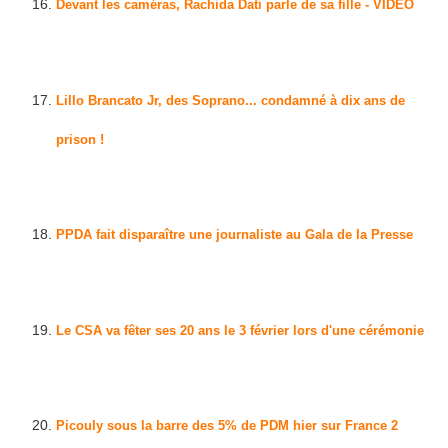
Devant les caméras, Rachida Dati parle de sa fille - VIDEO
[
JeanMarcMorandini.com
]
Lillo Brancato Jr, des Soprano... condamné à dix ans de
prison !
[
PurePeople
]
PPDA fait disparaître une journaliste au Gala de la Presse
[
JeanMarcMorandini.com
]
Le CSA va fêter ses 20 ans le 3 février lors d'une cérémonie
[
JeanMarcMorandini.com
]
Picouly sous la barre des 5% de PDM hier sur France 2