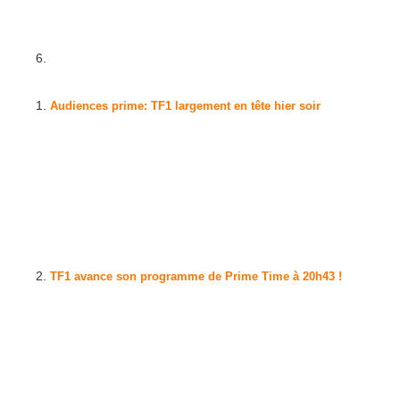
au service de neuro-chirurgie où il se trouvait en fin de nuit "en
réanimation", a-t-on indiqué de m...
[
JeanMarcMorandini.com
]
Audiences prime: TF1 largement en tête hier soir
Hier, sur TF1, à 20h50 c’était « Le Grand Concours des
Animateurs » présenté par Carole Rousseau. Vingt-quatre
animateurs de radio et de télévision étaient réunis sur le plateau
pour s'affronter dans la bonne humeur. Trois manches et des
centaines de questions de culture générale permettront de...
[
JeanMarcMorandini.com
]
TF1 avance son programme de Prime Time à 20h43 !
Selon nos constations, TF1 a avancé, samedi soir, son
programme de première partie de soirée à 20h43 ! Officiellement,
la Une affirme ne pas souhaiter bouger ses premières parties de
soirées et les maintenir à 20h50. Mais vendredi l'émission de
variété de la Une a été battue par M6 et par France 2....
[
JeanMarcMorandini.com
]