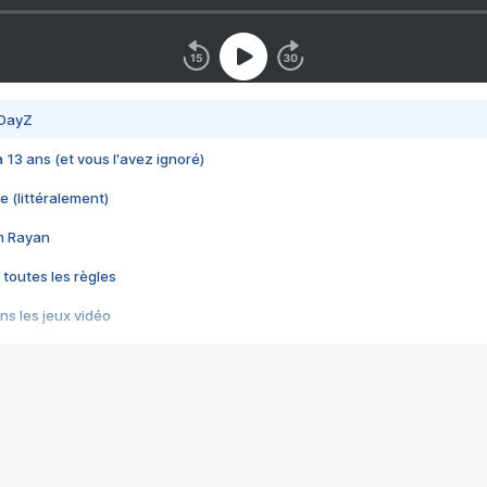
 DayZ
 a 13 ans (et vous l'avez ignoré)
e (littéralement)
im Rayan
 toutes les règles
s les jeux vidéo
us choquant de Rockstar ? - Le scandale BULLY
e plus moche de Steam
du RÊVE tourne au CAUCHEMAR
pendant 8 heures