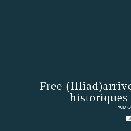
Free (Illiad)arriv
historiques
AUDIO
1