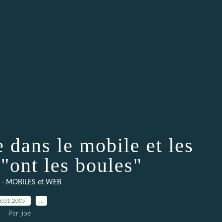
e dans le mobile et les
 "ont les boules"
 - MOBILES et WEB
8.01.2009
…
Par jibé