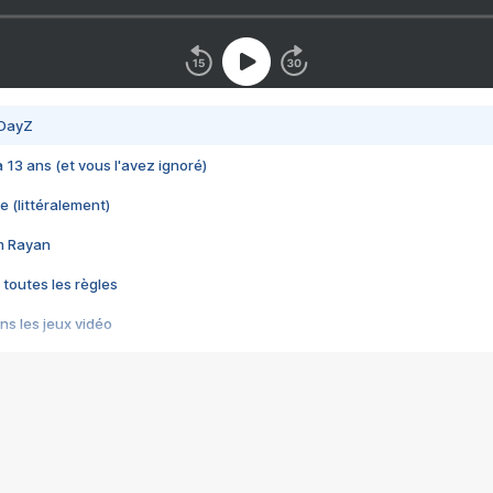
 DayZ
 a 13 ans (et vous l'avez ignoré)
e (littéralement)
im Rayan
 toutes les règles
s les jeux vidéo
us choquant de Rockstar ? - Le scandale BULLY
e plus moche de Steam
du RÊVE tourne au CAUCHEMAR
pendant 8 heures