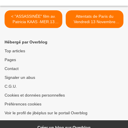
< "ASSASSINÉE" film av.
Attentats de Paris du
Patricia KAAS -MER.13
Vendredi 13 Novembre
NOV. 2019 -Chérie 25
2015 et suites, le point >
Hébergé par Overblog
Top articles
Pages
Contact
Signaler un abus
C.G.U.
Cookies et données personnelles
Préférences cookies
Voir le profil de jibéplus sur le portail Overblog
Créer un blog sur Overblog