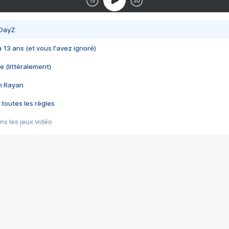
 DayZ
 a 13 ans (et vous l'avez ignoré)
e (littéralement)
im Rayan
 toutes les règles
s les jeux vidéo
us choquant de Rockstar ? - Le scandale BULLY
e plus moche de Steam
du RÊVE tourne au CAUCHEMAR
pendant 8 heures
it… à tort