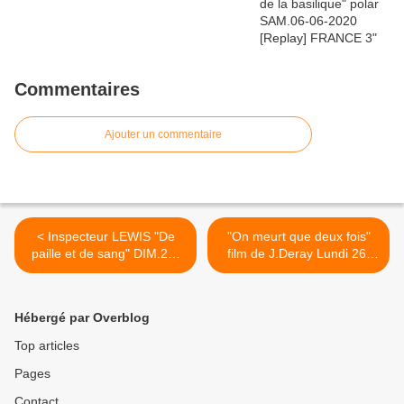
Commentaires
Ajouter un commentaire
< Inspecteur LEWIS "De
"On meurt que deux fois"
paille et de sang" DIM.25-
film de J.Deray Lundi 26-
08-2019 [Replay valid]
08-2019 sur Arte >
France 3
Hébergé par Overblog
Top articles
Pages
Contact