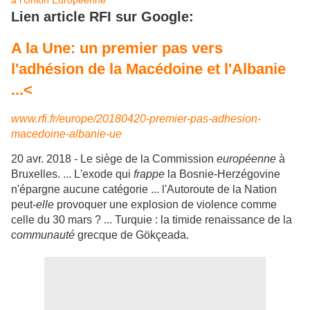
à l’Union Européenne
Lien article RFI sur Google:
A la Une: un premier pas vers
l'adhésion de la Macédoine et l'Albanie
...<
www.rfi.fr/europe/20180420-premier-pas-adhesion-
macedoine-albanie-ue
20 avr. 2018 -
Le siège de la Commission
européenne
à
Bruxelles. ... L'exode qui
frappe
la Bosnie-Herzégovine
n'épargne aucune catégorie ... l'Autoroute de la Nation
peut
-
elle
provoquer une explosion de violence comme
celle du 30 mars ? ... Turquie : la timide renaissance de la
communauté
grecque de Gökçeada.