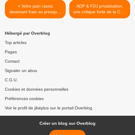
< Votre pain rassis
ADP & FDJ privatisation,
devenant frais ou presque,
une critique forte de la Cour
recette...
des Comptes >
Hébergé par Overblog
Top articles
Pages
Contact
Signaler un abus
C.G.U.
Cookies et données personnelles
Préférences cookies
Voir le profil de jibéplus sur le portail Overblog
Créer un blog sur Overblog