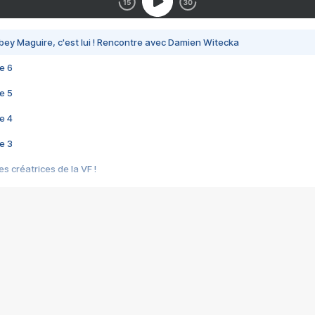
bey Maguire, c'est lui ! Rencontre avec Damien Witecka
e 6
e 5
e 4
e 3
s créatrices de la VF !
e 2
e 1
e Mektoub My Love arrive enfin ! Rencontre avec Shaïn Boumedine et Sal
i : après Toni en famille
elle réalise le bouleversant Dites lui que je l'aime