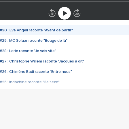
#30 : Eve Angeli raconte "Avant de partir"
#29 : MC Solaar raconte "Bouge de là"
28 : Lorie raconte "Je vais vite"
#27 : Christophe Willem raconte "Jacques a dit"
#26 : Chimène Badi raconte "Entre nous"
#25 : Indochine raconte "3e sexe"
#24 : Zaho raconte "C'est chelou"
#23 : Patrick Bruel raconte "Au café des délices"
#22 : Kyo raconte "Le chemin"
#21 : Nolwenn Leroy raconte "Cassé"