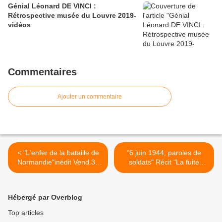
Génial Léonard DE VINCI :
Rétrospective musée du Louvre 2019-
vidéos
Commentaires
Ajouter un commentaire
< "L'enfer de la bataille de
"6 juin 1944, paroles de
Normandie"inédit Vend.31
soldats" Récit "La fuite
mai 2019[Replay valid]
allemande" 31-05-19
RMC
[Replay video] RMC >
Hébergé par Overblog
Top articles