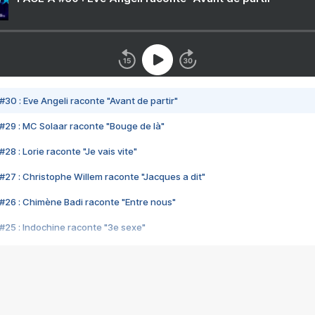
#30 : Eve Angeli raconte "Avant de partir"
#29 : MC Solaar raconte "Bouge de là"
28 : Lorie raconte "Je vais vite"
#27 : Christophe Willem raconte "Jacques a dit"
#26 : Chimène Badi raconte "Entre nous"
#25 : Indochine raconte "3e sexe"
#24 : Zaho raconte "C'est chelou"
#23 : Patrick Bruel raconte "Au café des délices"
#22 : Kyo raconte "Le chemin"