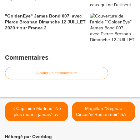
"GoldenEye" James Bond 007, avec
Pierce Brosnan Dimanche 12 JUILLET
2020 + sur France 2
Commentaires
Ajouter un commentaire
< Capitaine Marleau "Ne
Magellan "Saignac
plus mourir, jamais" av.
Circus"&"Roman noir" SAM.
Adjani MAR.02-04-2019
6 Avril 2019 [Replay]FR3 >
[Replay valid]
Hébergé par Overblog