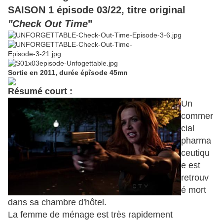
SAISON 1 épisode 03/22, titre original
"Check Out Time
"
Sortie en 2011, durée épîsode 45mn
Résumé court :
Un
commer
cial
pharma
ceutiqu
e est
retrouv
é mort
dans sa chambre d'hôtel.
La femme de ménage est très rapidement