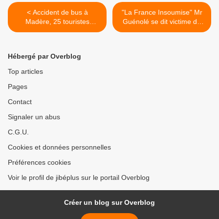
< Accident de bus à
"La France Insoumise" Mr
Madère, 25 touristes
Guénolé se dit victime de
allemands auraient trouvés
méthodes staliniennes >
la mort
Hébergé par Overblog
Top articles
Pages
Contact
Signaler un abus
C.G.U.
Cookies et données personnelles
Préférences cookies
Voir le profil de jibéplus sur le portail Overblog
Créer un blog sur Overblog