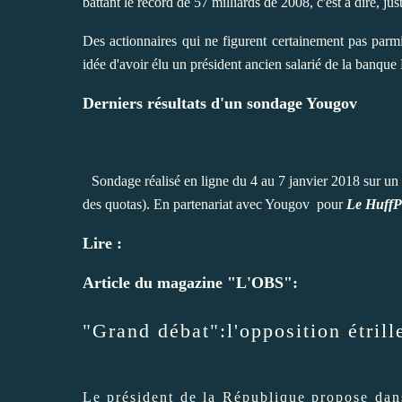
battant le record de 57 milliards de 2008, c'est à dire, just
Des actionnaires qui ne figurent certainement pas parmi
idée d'avoir élu un président ancien salarié de la banqu
Derniers résultats d'un sondage Yougov
Sondage réalisé en ligne du 4 au 7 janvier 2018 sur un 
des quotas). En partenariat avec Yougov pour
Le HuffP
Lire :
Article du magazine "L'OBS":
"Grand débat":l'opposition étrill
Le président de la République propose dans