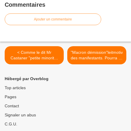
Commentaires
Ajouter un commentaire
< Comme le dit Mr
"Macron démission"leitmotiv
Castaner "petite minorité"
des manifestants. Pourra t-il
de manifestants, comme Mr
l'éviter? Pas sûr! >
Macron...
Hébergé par Overblog
Top articles
Pages
Contact
Signaler un abus
C.G.U.