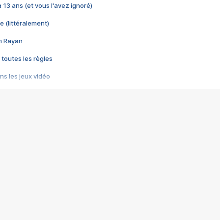
 a 13 ans (et vous l'avez ignoré)
e (littéralement)
im Rayan
 toutes les règles
s les jeux vidéo
us choquant de Rockstar ? - Le scandale BULLY
e plus moche de Steam
du RÊVE tourne au CAUCHEMAR
pendant 8 heures
it… à tort
umiliés par un jeu vidéo
ire - Final Fantasy 8
ti un empire - Age of Empires