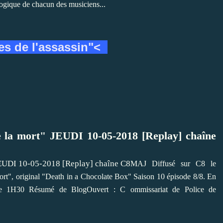
ologique de chacun des musiciens...
es de l'assassin"<
la mort" JEUDI 10-05-2018 [Replay] chaîne
MAJ Diffusé sur C8 le
rt", original "Death in a Chocolate Box" Saison 10 épisode 8/8. En
ée 1H30 Résumé de BlogOuvert : C ommissariat de Police de