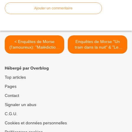
Ajouter un commentaire
< Enquêtes de Morse
Enquêtes de Morse "Un
(l'amoureux): "Malédiction"
train dans la nuit" & "Les
& "A l'infini" DIM.18 Mars
garçons perdus" DIM.25-
2018 [Replay validé] France
03-2018 [Replay valide]
3
France 3 >
Hébergé par Overblog
Top articles
Pages
Contact
Signaler un abus
C.G.U.
Cookies et données personnelles