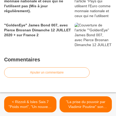
monnaie nationale et ceux qui ne
l'utilisent pas (Mis à jour
régulièrement).
"GoldenEye" James Bond 007, avec
Pierce Brosnan Dimanche 12 JUILLET
2020 + sur France 2
Commentaires
Ajouter un commentaire
< Rizzoli & Isles Sais.7
"La prise du pouvoir par
"Poids mort", "Un nouveau
Vladimir Poutine" son
départ"+ LUN.13 MARS
ascension VEND16 MARS