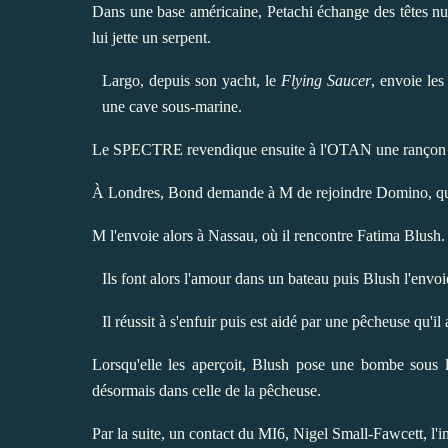
Dans une base américaine, Petachi échange des têtes nucl
lui jette un serpent.
Largo, depuis son yacht, le
Flying Saucer
, envoie les
une cave sous-marine.
Le SPECTRE revendique ensuite à l'
OTAN
une rançon e
À
Londres
, Bond demande à M de rejoindre Domino, qui 
M l'envoie alors à
Nassau
, où il rencontre Fatima Blush.
Ils font alors l'amour dans un bateau puis Blush l'envo
Il réussit à s'enfuir puis est aidé par une pêcheuse qu'i
Lorsqu'elle les aperçoit, Blush pose une bombe sous 
désormais dans celle de la pêcheuse.
Par la suite, un contact du
MI6
, Nigel Small-Fawcett, l'