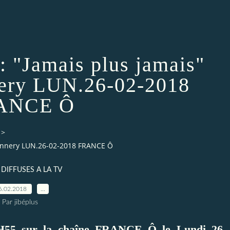
"Jamais plus jamais"
ery LUN.26-02-2018
ANCE Ô
>
Connery LUN.26-02-2018 FRANCE Ô
 DIFFUSES A LA TV
6.02.2018
…
Par jibéplus
0H55 sur la chaîne FRANCE Ô le Lundi 26