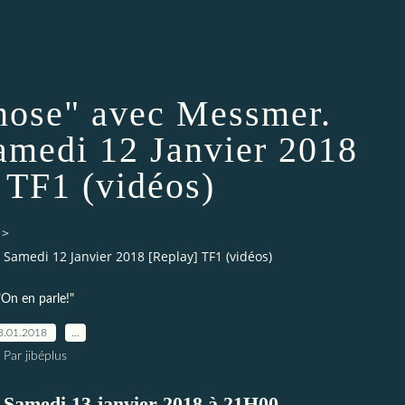
pnose" avec Messmer.
amedi 12 Janvier 2018
 TF1 (vidéos)
>
Samedi 12 Janvier 2018 [Replay] TF1 (vidéos)
"On en parle!"
3.01.2018
…
Par jibéplus
e Samedi 13 janvier 2018 à 21H00