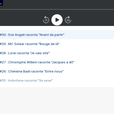
#30 : Eve Angeli raconte "Avant de partir"
#29 : MC Solaar raconte "Bouge de là"
28 : Lorie raconte "Je vais vite"
#27 : Christophe Willem raconte "Jacques a dit"
#26 : Chimène Badi raconte "Entre nous"
#25 : Indochine raconte "3e sexe"
#24 : Zaho raconte "C'est chelou"
#23 : Patrick Bruel raconte "Au café des délices"
#22 : Kyo raconte "Le chemin"