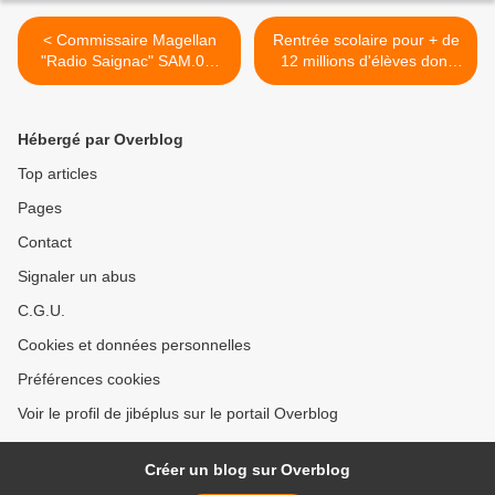
< Commissaire Magellan
Rentrée scolaire pour + de
"Radio Saignac" SAM.02-
12 millions d'élèves dont
09-2017 [Replay] France 3
votre petit(e), chéri(e)... >
Hébergé par Overblog
Top articles
Pages
Contact
Signaler un abus
C.G.U.
Cookies et données personnelles
Préférences cookies
Voir le profil de jibéplus sur le portail Overblog
Créer un blog sur Overblog