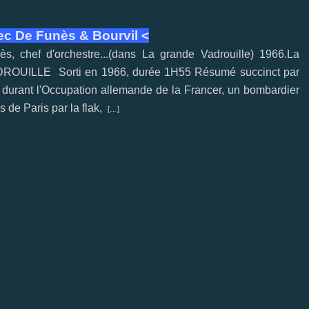
vec De Funès & Bourvil <
hef d'orchestre...(dans La grande Vadrouille) 1966.La
DROUILLE Sorti en 1966, durée 1H55 Résumé succinct par
durant l'Occupation allemande de la Francer, un bombardier
s de Paris par la flak,
[…]