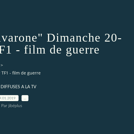
avarone" Dimanche 20-
F1 - film de guerre
>
TF1 - film de guerre
 DIFFUSES A LA TV
9.01.2019
…
Par jibéplus