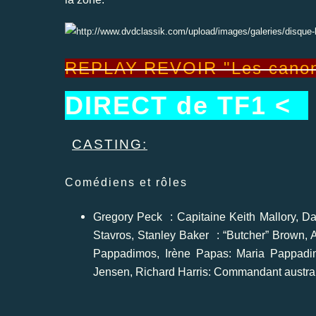
REPLAY-REVOIR "Les can
DIRECT de TF1 <
CASTING:
Comédiens et rôles
Gregory Peck
: Capitaine Keith Mallory, D
Stavros, Stanley Baker : “Butcher” Brown, 
Pappadimos, Irène Papas: Maria Pappadim
Jensen, Richard Harris: Commandant austral