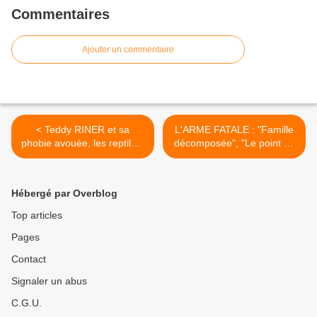
Commentaires
Ajouter un commentaire
< Teddy RINER et sa
L'ARME FATALE : "Famille
phobie avouée, les reptiles.
décomposée", "Le point de
Justement, dans Fort-
non retour" + MAR.27-06-
Boyard...
2017 [Replay] TF1 >
Hébergé par Overblog
Top articles
Pages
Contact
Signaler un abus
C.G.U.