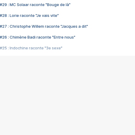
#29 : MC Solaar raconte "Bouge de là"
28 : Lorie raconte "Je vais vite"
#27 : Christophe Willem raconte "Jacques a dit"
#26 : Chimène Badi raconte "Entre nous"
#25 : Indochine raconte "3e sexe"
#24 : Zaho raconte "C'est chelou"
#23 : Patrick Bruel raconte "Au café des délices"
#22 : Kyo raconte "Le chemin"
#21 : Nolwenn Leroy raconte "Cassé"
#20 : Patrick Hernandez raconte "Born to be alive"
#19 : Lorie raconte "Près de moi"
#18 : Michael Jones raconte "A nos actes manqués" (avec Jean-Jacque
#17 : Khaled raconte "Aïcha"