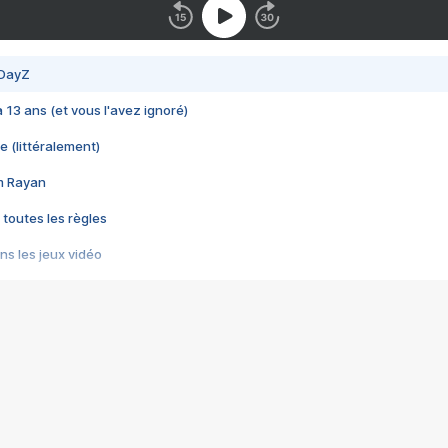
 DayZ
 a 13 ans (et vous l'avez ignoré)
e (littéralement)
im Rayan
 toutes les règles
s les jeux vidéo
us choquant de Rockstar ? - Le scandale BULLY
e plus moche de Steam
du RÊVE tourne au CAUCHEMAR
pendant 8 heures
it… à tort