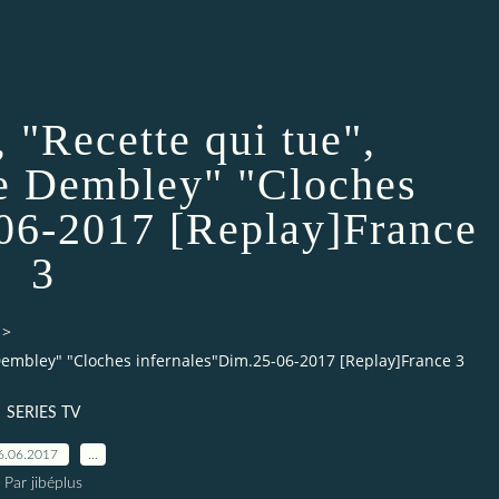
 "Recette qui tue",
e Dembley" "Cloches
06-2017 [Replay]France
3
>
Dembley" "Cloches infernales"Dim.25-06-2017 [Replay]France 3
SERIES TV
6.06.2017
…
Par jibéplus