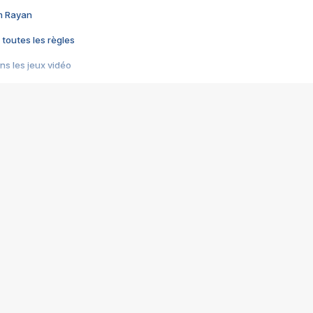
im Rayan
 toutes les règles
s les jeux vidéo
us choquant de Rockstar ? - Le scandale BULLY
e plus moche de Steam
du RÊVE tourne au CAUCHEMAR
pendant 8 heures
it… à tort
umiliés par un jeu vidéo
ire - Final Fantasy 8
ti un empire - Age of Empires
story DOFUS