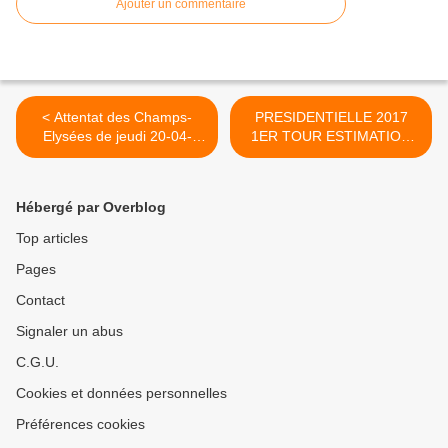
Ajouter un commentaire
< Attentat des Champs-
PRESIDENTIELLE 2017
Elysées de jeudi 20-04-
1ER TOUR ESTIMATION
2017 : signature de l'état
IPSOS/SOPRA STERIA >
islamique
Hébergé par Overblog
Top articles
Pages
Contact
Signaler un abus
C.G.U.
Cookies et données personnelles
Préférences cookies