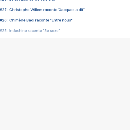
#27 : Christophe Willem raconte "Jacques a dit"
#26 : Chimène Badi raconte "Entre nous"
#25 : Indochine raconte "3e sexe"
#24 : Zaho raconte "C'est chelou"
#23 : Patrick Bruel raconte "Au café des délices"
#22 : Kyo raconte "Le chemin"
#21 : Nolwenn Leroy raconte "Cassé"
#20 : Patrick Hernandez raconte "Born to be alive"
#19 : Lorie raconte "Près de moi"
#18 : Michael Jones raconte "A nos actes manqués" (avec Jean-Jacque
#17 : Khaled raconte "Aïcha"
#16 : Corneille raconte "Parce qu'on vient de loin"