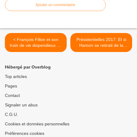
Ajouter un commentaire
< François Fillon et son
Présidentielles 2017: Et si
train de vie dispendieux de
Hamon se retirait de la
premier ministre de 2007 à
course à l'Elysée, que se
2012
passerait-il? >
Hébergé par Overblog
Top articles
Pages
Contact
Signaler un abus
C.G.U.
Cookies et données personnelles
Préférences cookies