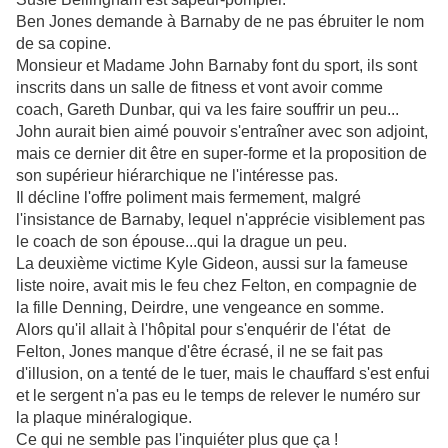
Ben Jones demande à Barnaby de ne pas ébruiter le nom
de sa copine.
Monsieur et Madame John Barnaby font du sport, ils sont
inscrits dans un salle de fitness et vont avoir comme
coach, Gareth Dunbar, qui va les faire souffrir un peu...
John aurait bien aimé pouvoir s'entraîner avec son adjoint,
mais ce dernier dit être en super-forme et la proposition de
son supérieur hiérarchique ne l'intéresse pas.
Il décline l'offre poliment mais fermement, malgré
l'insistance de Barnaby, lequel n'apprécie visiblement pas
le coach de son épouse...qui la drague un peu.
La deuxième victime Kyle Gideon, aussi sur la fameuse
liste noire, avait mis le feu chez Felton, en compagnie de
la fille Denning, Deirdre, une vengeance en somme.
Alors qu'il allait à l'hôpital pour s'enquérir de l'état de
Felton, Jones manque d'être écrasé, il ne se fait pas
d'illusion, on a tenté de le tuer, mais le chauffard s'est enfui
et le sergent n'a pas eu le temps de relever le numéro sur
la plaque minéralogique.
Ce qui ne semble pas l'inquiéter plus que ça !