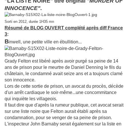
"LA LISTE NOIRE" titre original
"MURDER OF
INNOCENCE"
.
Sorti en 2012, durée 1H35 mn
Résumé de BLOG OUVERT complété après diff France
3
:
B
inw
ell, une petite ville en ébullition...
Grady Felton est libéré après avoir purgé sa peine de 14
ans de prison pour le meurtre de Daniel Denning le fils du
châtelain, le condamné avait seize ans et a toujours clamé
son innocence.
Lors de cette sortie de prison, un avocat du procès, décède
d'un arrêt cardiaque le soir-même...une concommitance
qui inquiète les villageois.
Il faut dire que d'après la rumeur publique, cet avocat serait
sur une liste noire que Felton aurait établi après sa
condamnation, pour se venger de sa peine de prison.
L'inspecteur John Barnaby serait également sur la liste en