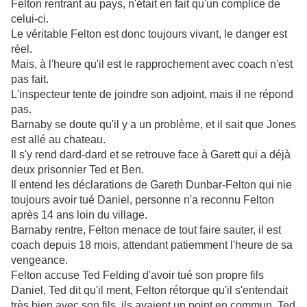
Felton rentrant au pays, n'était en fait qu'un complice de
celui-ci.
Le véritable Felton est donc toujours vivant, le danger est
réel.
Mais, à l'heure qu'il est le rapprochement avec coach n'est
pas fait.
L'inspecteur tente de joindre son adjoint, mais il ne répond
pas.
Barnaby se doute qu'il y a un problème, et il sait que Jones
est allé au chateau.
Il s'y rend dard-dard et se retrouve face à Garett qui a déjà
deux prisonnier Ted et Ben.
Il entend les déclarations de Gareth Dunbar-Felton qui nie
toujours avoir tué Daniel, personne n'a reconnu Felton
après 14 ans loin du village.
Barnaby rentre, Felton menace de tout faire sauter, il est
coach depuis 18 mois, attendant patiemment l'heure de sa
vengeance.
Felton accuse Ted Felding d'avoir tué son propre fils
Daniel, Ted dit qu'il ment, Felton rétorque qu'il s'entendait
très bien avec son fils, ils avaient un point en commun, Ted