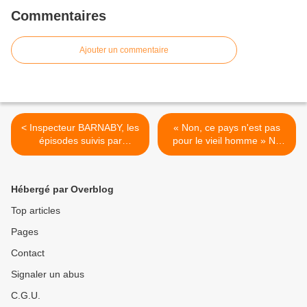
Commentaires
Ajouter un commentaire
< Inspecteur BARNABY, les
« Non, ce pays n'est pas
épisodes suivis par
pour le vieil homme » No
Blogouvert
country for Old Men
DIM.12-03-2017 FRANCE 2
>
Hébergé par Overblog
Top articles
Pages
Contact
Signaler un abus
C.G.U.