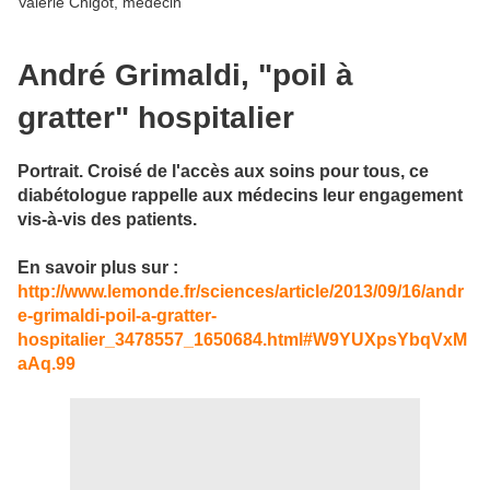
Valérie Chigot, médecin
André Grimaldi, "poil à
gratter" hospitalier
Portrait. Croisé de l'accès aux soins pour tous, ce
diabétologue rappelle aux médecins leur engagement
vis-à-vis des patients.
En savoir plus sur :
http://www.lemonde.fr/sciences/article/2013/09/16/andr
e-grimaldi-poil-a-gratter-
hospitalier_3478557_1650684.html#W9YUXpsYbqVxM
aAq.99