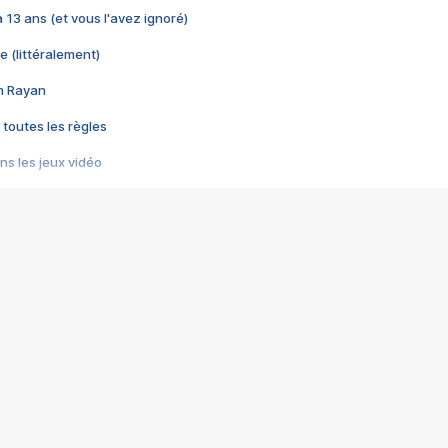
 a 13 ans (et vous l'avez ignoré)
e (littéralement)
im Rayan
 toutes les règles
s les jeux vidéo
us choquant de Rockstar ? - Le scandale BULLY
e plus moche de Steam
du RÊVE tourne au CAUCHEMAR
pendant 8 heures
it… à tort
umiliés par un jeu vidéo
ire - Final Fantasy 8