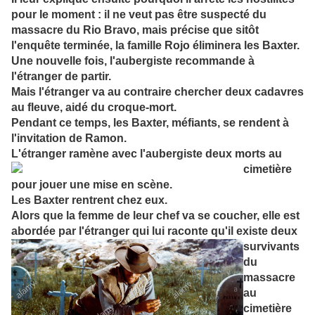
pour le moment : il ne veut pas être suspecté du
massacre du Rio Bravo, mais précise que sitôt
l'enquête terminée, la famille Rojo éliminera les Baxter.
Une nouvelle fois, l'aubergiste recommande à
l'étranger de partir.
Mais l'étranger va au
contraire chercher deux cadavres
au fleuve, aidé du croque-mort.
Pendant ce temps, les Baxter,
méfiants, se rendent à
l'invitation de Ramon.
L'étranger ramène avec
l'aubergiste deux morts au
cimetière
pour jouer une mise en scène.
Les Baxter rentrent
chez eux.
Alors que la femme de leur chef va se coucher, elle est
abordée par l'étranger qui lui raconte qu'il existe
deux
survivants
du
massacre
au
cimetière