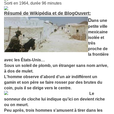
Sorti en 1964, durée 96 minutes
Résumé de Wikipédia et de BlogOuvert:
D
ans une
petite ville
mexicaine
isolée et
très
proche de
la frontière
avec les États-Unis…
Sous un soleil de plomb, un étranger sans nom arrive,
à dos de mulet.
L'homme observe d'abord d'un air indifférent un
gamin et son père se faire rosser par des brutes du
coin, puis il se dirige vers
le centre.
Le
sonneur de c
loche lui indique qu'ici on devient riche
ou on meurt.
Peu après, trois hommes s'amusent à tirer dans les