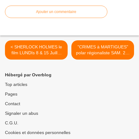
Ajouter un commentaire
< SHERLOCK HOLMES le
"CRIMES à MARTIGUES"
film LUNDIs 8 & 15 Juillet
polar régionaliste SAM. 20-
2019 sur TMC
07-2019 [Replay] FRANCE
3 >
Hébergé par Overblog
Top articles
Pages
Contact
Signaler un abus
C.G.U.
Cookies et données personnelles