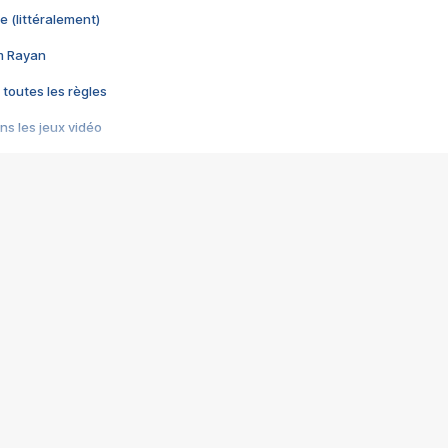
e (littéralement)
im Rayan
 toutes les règles
s les jeux vidéo
us choquant de Rockstar ? - Le scandale BULLY
e plus moche de Steam
du RÊVE tourne au CAUCHEMAR
pendant 8 heures
it… à tort
umiliés par un jeu vidéo
ire - Final Fantasy 8
ti un empire - Age of Empires