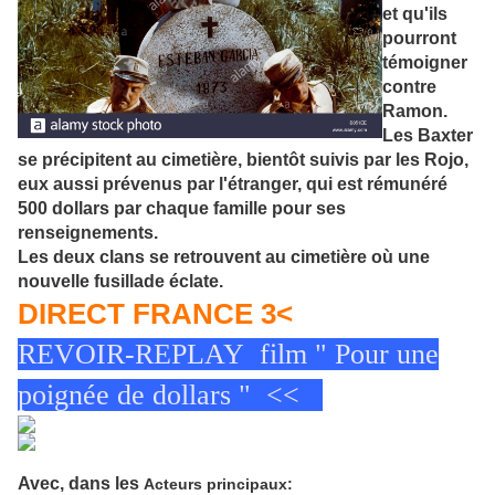
et qu'ils
pourront
témoigner
contre
Ramon.
Les Baxter
se précipitent au cimetière, bientôt suivis par les Rojo,
eux aussi prévenus par l'étranger, qui est rémunéré
500 dollars
par chaque famille pour ses
renseignements.
Les deux clans se retrouvent au cimetière où une
nouvelle fusillade éclate.
DIRECT FRANCE 3<
REVOIR-REPLAY film " Pour une
poignée de dollars " <<
Avec, dans les
Acteurs principaux: