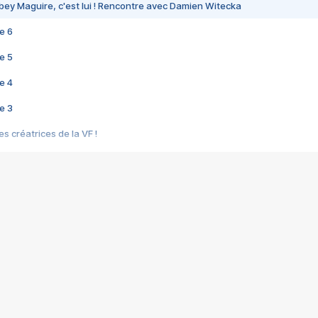
bey Maguire, c'est lui ! Rencontre avec Damien Witecka
e 6
e 5
e 4
e 3
s créatrices de la VF !
e 2
e 1
e Mektoub My Love arrive enfin ! Rencontre avec Shaïn Boumedine et Sal
i : après Toni en famille
elle réalise le bouleversant Dites lui que je l'aime
ais ! Rencontre autour de Vie privée de Rebecca Zlotowski
 de Marguerite, Grave... Rencontre avec Ella Rumpf