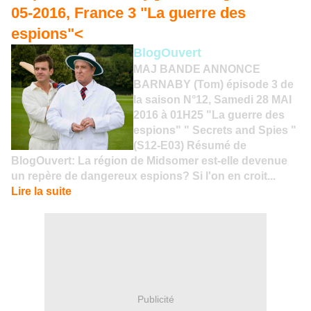
05-2016, France 3 "La guerre des
espions"<
BlogOuv
ert
MAJ BANDE ANNONCE
BARNABY (Tom) épisode 3 de
la saison N°12, Samedi 28 MAI
2016 à 01H25 "La guerre des
espions" " Secrets and Spies "
(S12-E03) Résumé de
BlogOuvert: La région de Midsomer est-elle devenue
un repère de dangereux espions? Si l'on en croit...
Lire la suite
Publicité