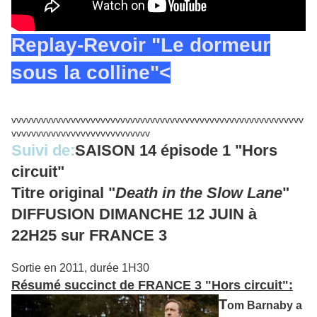
Replay-Revoir "Le dormeur
sous la colline"<
vvvvvvvvvvvvvvvvvvvvvvvvvvvvvvvvvvvvvvvvvvvvvvvvvvvvvvvvvvv
vvvvvvvvvvvvvvvvvvvvvvvvvvvv
Suivi de:
SAISON 14 épisode 1 "Hors
circuit"
Titre original "
Death in the Slow Lane
"
DIFFUSION DIMANCHE 12 JUIN à
22H25 sur FRANCE 3
Sortie en 2011, durée 1H30
Résumé succinct de FRANCE 3 "Hors circuit":
T
om Barnaby a