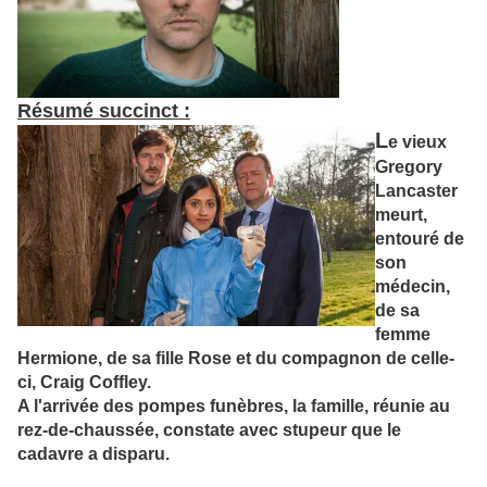
Résumé succinct :
L
e vieux
Gregory
Lancaster
meurt,
entouré de
son
médecin,
de sa
femme
Hermione, de sa fille Rose et du compagnon de celle-
ci, Craig Coffley.
A l'arrivée des pompes funèbres, la famille, réunie au
rez-de-chaussée, constate avec stupeur que le
cadavre a disparu.