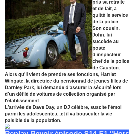
pris sa retraite
et de fait, a
quitté le service
de la police.
Son cousin,
John, lui
succède au
poste
d'inspecteur
chef de la police
de Causton.
Alors qu'il vient de prendre ses fonctions, Harriet
Wingate, la directrice du pensionnat de jeunes filles de
Darnley Park, lui demande d'assurer la sécurité lors
d'un défilé de voitures de collection organisé par
l'établissement.
L'arrivée de Dave Day, un DJ célèbre, suscite l'émoi
parmi les adolescentes...et il va bousculer la vie
paisible de la population.
Replay-Revoir épisode S14-E1 "Hors