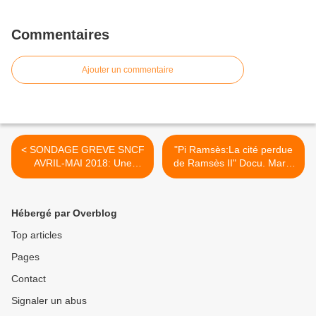
Commentaires
Ajouter un commentaire
< SONDAGE GREVE SNCF
"Pi Ramsès:La cité perdue
AVRIL-MAI 2018: Une
de Ramsès II" Docu. Mardi
majorité de français la
29 Mai 2018 [Replay]
trouve injustifiée.
France 5 >
Hébergé par Overblog
Top articles
Pages
Contact
Signaler un abus