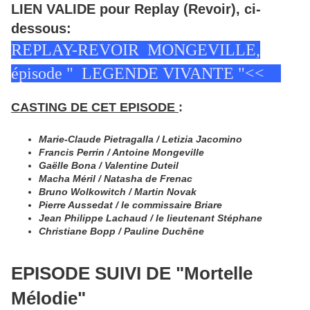
LIEN VALIDE pour Replay (Revoir), ci-
dessous:
REPLAY-REVOIR MONGEVILLE,
épisode " LEGENDE VIVANTE "<<
CASTING DE CET EPISODE
:
Marie-Claude Pietragalla
/
Letizia Jacomino
Francis Perrin
/
Antoine Mongeville
Gaëlle Bona
/
Valentine Duteil
Macha Méril
/
Natasha de Frenac
Bruno Wolkowitch
/
Martin Novak
Pierre Aussedat
/
le commissaire Briare
Jean Philippe Lachaud
/
le lieutenant Stéphane
Christiane Bopp
/
Pauline Duchêne
EPISODE SUIVI DE "Mortelle
Mélodie"