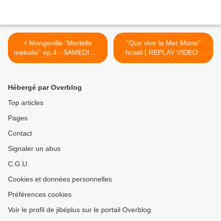
< Mongeville "Mortelle
"Que vive la Mer Morte"
mélodie" ép.4 - SAMEDI 1er
Israël [ REPLAY VIDEO ]
Septembre 2018 [Replay
docu ARTE 23-05-2013 >
validé] France 3
Hébergé par Overblog
Top articles
Pages
Contact
Signaler un abus
C.G.U.
Cookies et données personnelles
Préférences cookies
Voir le profil de jibéplus sur le portail Overblog