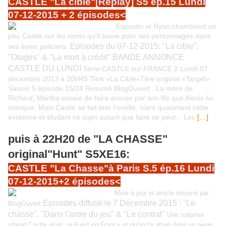
CASTLE "La cible"[Replay] S5 ép.15 Lundi
07-12-2015 + 2 épisodes<
Esposito et Ryan chambrent un
peu Castle sur les noms qu'il touve pour ses personnages dans
Episodes du 07-12-2015: "La cible",
ses livres policiers.
"Otages" & "La mort à crédit" BANDE ANNONCE
CASTLE DU LUNDI
Série CASTLE sur FRANCE 2 Lundi 07
décembre 2013 à 20H45 Titre «La Cible»Titre original «Target»
Saison 5 épisode 15/24 Résumé BlogOuvert : La mère de
Richard, Martha essaie de faire avouer par son fils que Alexis lui
manque. Mais Castle se fait tirer l'oreille, niant quasiment cette
évidence et éludant ce sujet autant que faire se peut... Les
[…]
puis à 22H20 de "LA CHASSE"
original"Hunt" S5XE16:
CASTLE "La Chasse"à Paris S.5 ép.16 Lundi
07-12-2015+2 épisodes<
Mise à jour et article résumé par
Episodes diffusé le 7 Décembre 2015 : "Le
BlogOuvert
chasse", "Dans l'antre du jeu" & "Le contrat"
Une surprise
attend Castle alors, qu'il est en France et qu'on l'a attiré dans un piege.