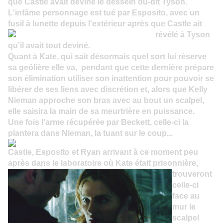
que Castle avait deviné le dessein du-dit Tyson.
L'infâme personnage est tué par Esposito, avec un
fusil à lunette depuis l'extérieur après
que Castle ait
révélé à Tyson
qu'il avait tout deviné.
Quant à Kate, qui sait désormais quel sort lui réserve
sa geôlière elle va, pendant que cette dernière prépare
son élimination utiliser son inattention pour
pouvoir se
libérer de ses liens avec discrétion et, alors que Kelly
Nieman approche son bras avec au bout un scalpel,
elle saisira la main de sa meurtrière en puissance.
Une fois l
'arme récupérée par Beckett, celle-ci la
plantera dans
Nieman, la tuant sur
le coup...
Castle, Esposito et Ryan arrivant à ce moment peu
après dans le laboratoire où Kate était prisonnière,
trouvero
nt
celle-ci
face au
mur le
scalpel