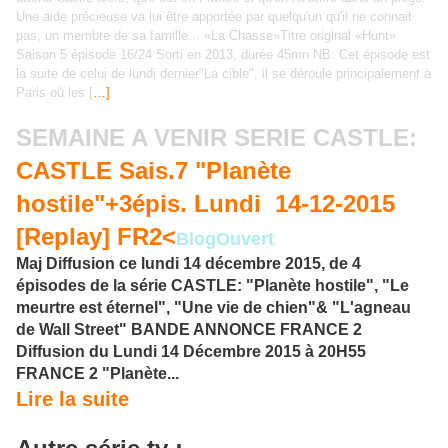
Une aide précieuse va lui être apportée par quelqu'un qu'il ne connait
pas, un membre de sa famille... «La Chasse»Titre original «Hunt»
Saison 5 épisode 16/24 Sorti en 2013, durée 45mn NB: Cet épisode est
la suite de celui de lundi dernier"La cible", il se déroule principalement à
Paris où les
[
…]
SEMAINE A VENIR SERIE CASTLE:
CASTLE Sais.7 "Planète
hostile"+3épis. Lundi 14-12-2015
[Replay] FR2<
BlogOuvert
Maj Diffusion ce lundi 14 décembre 2015, de 4
épisodes de la série CASTLE: "Planète hostile", "Le
meurtre est éternel", "Une vie de chien"& "L'agneau
de Wall Street" BANDE ANNONCE FRANCE 2
Diffusion du Lundi 14 Décembre 2015 à 20H55
FRANCE 2 "Planète...
Lire la suite
AAutre