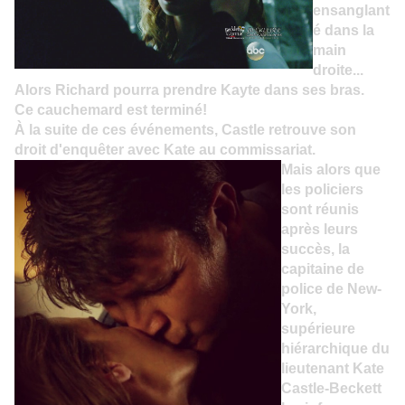
ensanglant
é dans la
main
droite...
Alors Richard pourra prend
re Kayte dans ses bras.
Ce cauchemard est terminé!
À la suite de ces événements, Castle retrouve son
droit d'enquêter avec Kate au commissariat.
Mais alors que
les policiers
sont réunis
après leurs
succès, la
capitaine de
police de New-
York,
supérieure
hiérarchique du
lieutenant Kate
Castle-Beckett