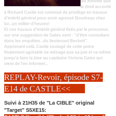
les informe que
le droit accordé
à Richard Castle est commué de privilège en travaux
d'intérêt général pour avoir agressé Boudreau chez
lui...un millier d'heures!
Et ces travaux d'intérêt général fixés par le procureur,
sur une suggestion de Gates sont : "d'être consultant
dans les enquêtes...du lieutenant Beckett".
Apprenant celà, Castle soulagé de cette peine
finalement agréable ne ménage pas sa joie et va même
jusqu'à faire la bise au capitaine Victoria Gates qui
vient de l'en informer...
REPLAY-Revoir, épisode S7-
E14 de CASTLE<<
Suivi à 21H35 de "La CIBLE" original
"Target" S5XE15: