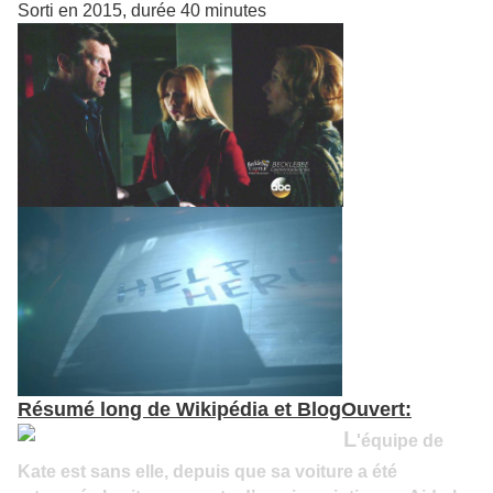
Sorti en 2015, durée 40 minutes
Résumé long de Wikipédia et BlogOuvert:
L
'équipe de
Kate est sans elle, depuis que s
a voiture a été