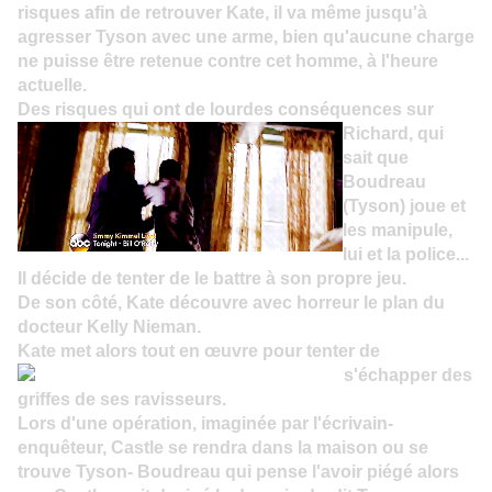
risques afin de retrouver Kate, il va même jusqu'à
agresser Tyson avec une arme, bien qu'aucune charge
ne puisse être retenue contre cet homme, à l'heure
actuelle.
Des risques qui ont
de lourdes conséquences sur
Richard, qui
sait que
Boudreau
(Tyson)
joue et
les manipule,
lui et la police...
Il décide de tenter de le battre à son propre jeu.
De son côté, Kate découvre avec horreur le plan du
docteur Kelly Nieman.
Kate met alors tout en œ
uvre pour tenter de
s'échapper des
griffes de ses ravisseurs.
Lors d'une opération, imaginée par l'écrivain-
enquêteur, Castle se rendra dans la maison ou se
trouve Tyson- Boudreau qui pense l'avoir piégé alors