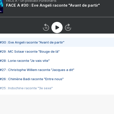
FACE A - un podcast Purecharts
FACE A #30 : Eve Angeli raconte "Avant de partir"
#30 : Eve Angeli raconte "Avant de partir"
#29 : MC Solaar raconte "Bouge de là"
28 : Lorie raconte "Je vais vite"
#27 : Christophe Willem raconte "Jacques a dit"
#26 : Chimène Badi raconte "Entre nous"
#25 : Indochine raconte "3e sexe"
#24 : Zaho raconte "C'est chelou"
#23 : Patrick Bruel raconte "Au café des délices"