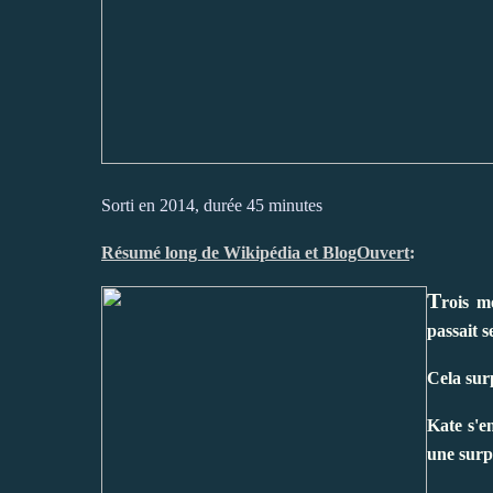
Sorti en 2014, durée 45 minutes
Résumé long de Wikipédia et BlogOuvert
:
T
rois m
passait s
Cela sur
Kate s'e
une surpr