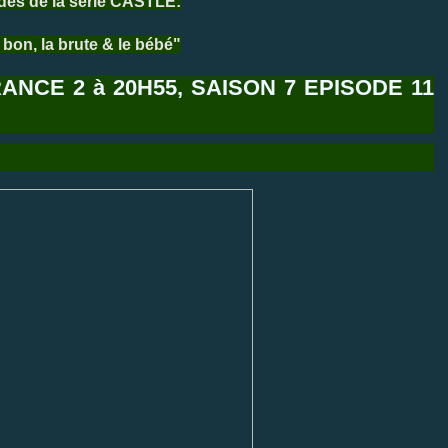
odes de la série CASTLE:
 bon, la brute & le bébé"
ANCE 2 à 20H55, SAISON 7
EPISODE 11