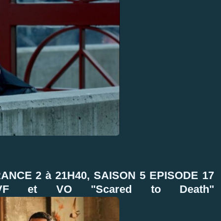
ANCE 2 à 21H40, SAISON 5
EPISODE 17
 VF et VO "Scared to Death"