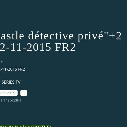
stle détective privé"+2
02-11-2015 FR2
>
02-11-2015 FR2
SERIES TV
0.11.2015
…
Par jibéplus