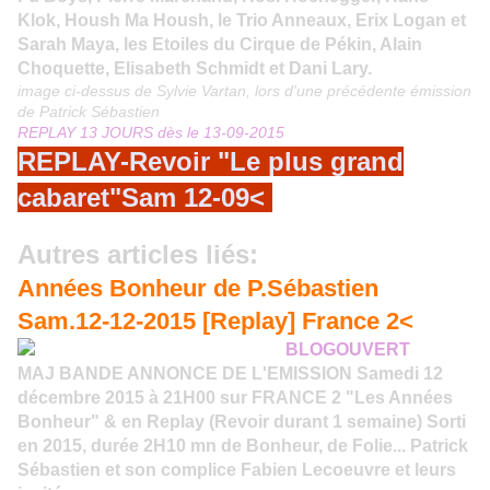
Klok, Housh Ma Housh, le Trio Anneaux, Erix Logan et
Sarah Maya, les Etoiles du Cirque de Pékin, Alain
Choquette, Elisabeth Schmidt et Dani Lary.
image ci-dessus de Sylvie Vartan, lors d'une précédente émission
de Patrick Sébastien
REPLAY 13 JOURS dès le 13-09-2015
REPLAY-Revoir "Le plus grand
cabaret"Sam 12-09<
Autres articles liés:
Années Bonheur de P.Sébastien
Sam.12-12-2015 [Replay] France 2<
BLOGOUVERT
MAJ BANDE ANNONCE DE L'EMISSION Samedi 12
décembre 2015 à 21H00 sur FRANCE 2 "Les Années
Bonheur" & en Replay (Revoir durant 1 semaine) Sorti
en 2015, durée 2H10 mn de Bonheur, de Folie... Patrick
Sébastien et son complice Fabien Lecoeuvre et leurs