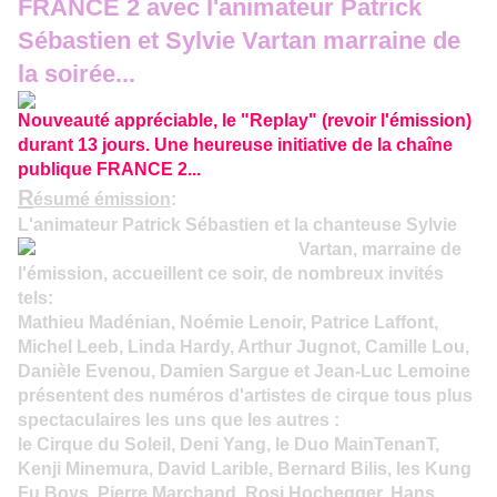
FRANCE 2 avec l'animateur Patrick
Sébastien et Sylvie Vartan marraine de
la soirée...
Nouveauté appréciable, le "Replay" (revoir l'émission)
durant 13 jours. Une heureuse initiative de la chaîne
publique FRANCE 2...
R
ésumé émission
:
L'animateur Patrick Sébastien et la chanteuse Sylvie
Vartan, marraine de
l'émission, accueillent ce soir, de nombreux invités
tels:
Mathieu Madénian, Noémie Lenoir, Patrice Laffont,
Michel Leeb, Linda Hardy, Arthur Jugnot, Camille Lou,
Danièle Evenou, Damien Sargue et Jean-Luc Lemoine
présentent des numéros d'artistes de cirque tous plus
spectaculaires les uns que les autres :
le Cirque du Soleil, Deni Yang, le Duo MainTenanT,
Kenji Minemura, David Larible, Bernard Bilis, les Kung
Fu Boys, Pierre Marchand, Rosi Hochegger, Hans