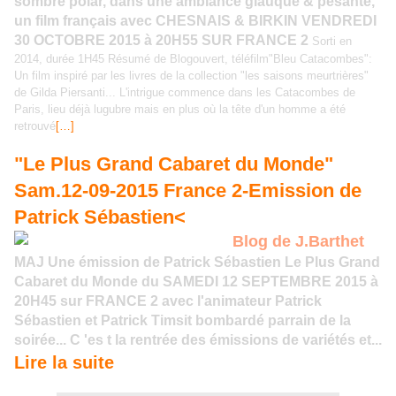
sombre polar, dans une ambiance glauque & pesante,
un film français avec CHESNAIS & BIRKIN VENDREDI
30 OCTOBRE 2015 à 20H55 SUR FRANCE 2
Sorti en
2014, durée 1H45 Résumé de Blogouvert, téléfilm"Bleu Catacombes":
Un film inspiré par les livres de la collection "les saisons meurtrières"
de Gilda Piersanti... L'intrigue commence dans les Catacombes de
Paris, lieu déjà lugubre mais en plus où la tête d'un homme a été
retrouvé
[…]
"Le Plus Grand Cabaret du Monde"
Sam.12-09-2015 France 2-Emission de
Patrick Sébastien<
Blog de J.Barthet
MAJ Une émission de Patrick Sébastien Le Plus Grand
Cabaret du Monde du SAMEDI 12 SEPTEMBRE 2015 à
20H45 sur FRANCE 2 avec l'animateur Patrick
Sébastien et Patrick Timsit bombardé parrain de la
soirée... C 'es t la rentrée des émissions de variétés et...
Lire la suite