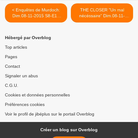
< Enquêtes de Murdoch:
THE CLOSER "Un mal
Dim.08-11-2015 S8-E16
nécéssaire" Dim.08-11-
"Un mythe s'écroule" +3
2015 + 2 art. France 3 >
épisodes
Hébergé par Overblog
Top articles
Pages
Contact
Signaler un abus
C.G.U.
Cookies et données personnelles
Préférences cookies
Voir le profil de jibéplus sur le portail Overblog
Créer un blog sur Overblog