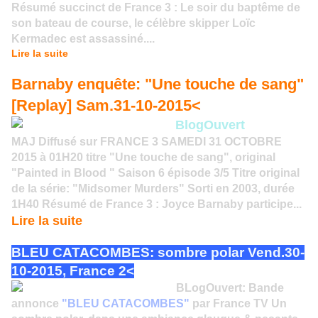
Résumé succinct de France 3 : Le soir du baptême de
son bateau de course, le célèbre skipper Loïc
Kermadec est assassiné....
Lire la suite
Barnaby enquête: "Une touche de sang"
[Replay] Sam.31-10-2015<
BlogOuvert
MAJ Diffusé sur FRANCE 3 SAMEDI 31 OCTOBRE
2015 à 01H20 titre "Une touche de sang", original
"Painted in Blood " Saison 6 épisode 3/5 Titre original
de la série: "Midsomer Murders" Sorti en 2003, durée
1H40 Résumé de France 3 : Joyce Barnaby participe...
Lire la suite
BLEU CATACOMBES: sombre polar Vend.30-
10-2015, France 2<
BLogOuvert: Bande
annonce
"BLEU CATACOMBES"
par France TV Un