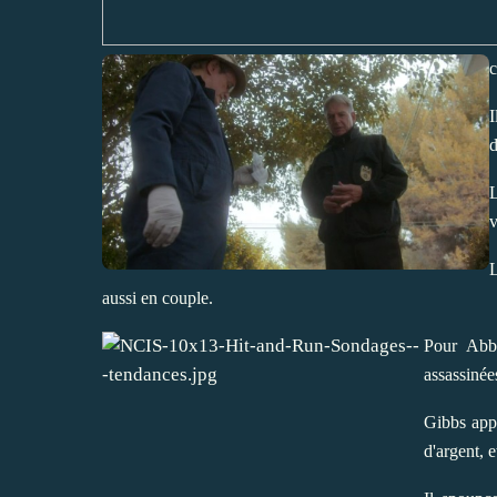
c
I
d
L
v
aussi en couple.
Pour Abby
assassinée
Gibbs app
d'argent, e