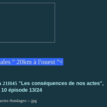
les " 20km à l'ouest "<
 à 21H45
"Les conséquences de nos actes",
n 10 épisode 13/24