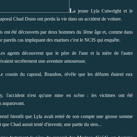
L
a jeune Lyla Cutwright et le
aporal Chad Dunn ont perdu la vie dans un accident de
voiture.
ls ont été découverts par deux hommes du 3ème âge et, comme dans
e pareils cas impliquant des marines c'est le NCIS qui enquête.
es agents découvrent que le père de l'une et la mère de l'autre
ivaient secrètement une aventure amoureuse.
Le cousin du cap
oral, Brandon, révèle que les défunts étaient eux
, l'accident n'es
t qu'une mise en scène : les victimes ont été
s auparav
ant.
rend bientôt que Lyla avait retiré de son compte une grosse somme
t que Chad aurait tenté d'investir, une partie
du sien...