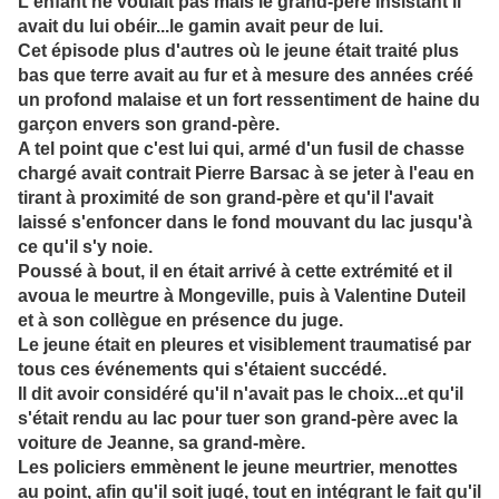
L'enfant ne voulait pas mais le grand-père insistant il
avait du lui obéir...le gamin avait peur de lui.
Cet épisode plus d'autres où le jeune était traité plus
bas que terre avait au fur et à mesure des années créé
un profond malaise et un fort ressenti
ment de haine du
garçon envers son grand-père.
A tel point que c'est lui qui, armé d'un fusil de chasse
chargé avait contrait Pierre Barsac à se jeter à l'eau en
tirant à proximité de son grand-père et qu'il l'avait
laissé s'enfoncer dans le fond mouvant du lac jusqu'à
ce qu'il s'y noie.
Poussé à bout, il en était arrivé à cette extrémité et il
avoua le meurtre à Mongeville, puis à Valentine Duteil
et à son collègue en présence du juge.
Le jeune était en pleures et visiblement traumatisé par
tous ces événements qui s'étaient succédé.
Il dit avoir considéré qu'il n'avait pas le choix...et qu'il
s'était rendu au lac pour tuer son grand-père avec la
voiture de Jeanne, sa grand-mère.
Les policiers emmènent le jeune meurtrier, menottes
au point, afin qu'il soit jugé, tout en intégrant le fait qu'il