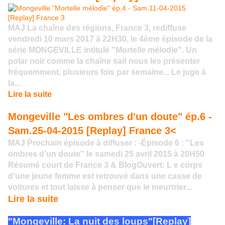
MAJ La chaîne des régions, France 3, rediffuse
vendredi 10 mars 2017 à 22H30, le 4ème épisode de la
série MONGEVILLE intitulé "Mortelle mélodie". Un
polar noir comme la chaîne sait nous les présenter
fréquemment, plusieurs fois par semaine... Le juge à
la...
Lire la suite
Mongeville "Les ombres d'un doute" ép.6 -
Sam.25-04-2015 [Replay] France 3<
MAJ Prochain épisode à diffuser : -Épisode 6 : "Les
ombres d’un doute" le samedi 25 avril 2015 à 20H50
Résumé court de France 3 & BlogOuvert: L e corps
d'une jeune femme est retrouvé dans une casse de
voitures et tout laisse à penser que le meurtrier...
Lire la suite
"Mongeville: La nuit des loups"[Replay]