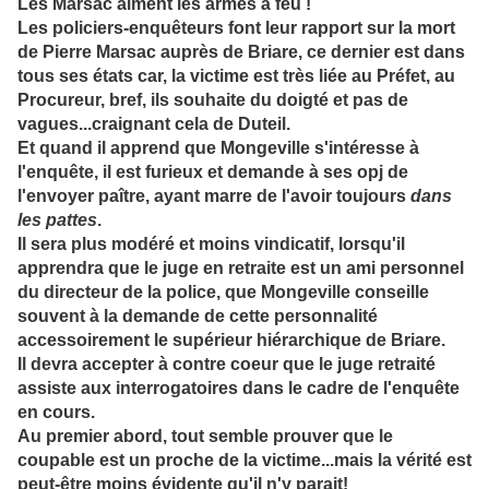
Les Marsac aiment les armes à feu !
Les policiers-enquêteurs font leur rapport sur la mort
de Pierre Marsac auprès de Briare, ce dernier est dans
tous ses états car, la victime est très liée au Préfet, au
Procureur, bref, ils souhaite du doigté et pas de
vagues...craignant cela de Duteil.
Et quand il apprend que Mongeville s'intéresse à
l'enquête, il est furieux et demande à ses opj de
l'envoyer
paître, ayant marre de l'avoir toujours
dans
les pattes
.
Il sera plus modéré et moins vindicatif, lorsqu'il
apprendra que le juge en retraite est un ami personnel
du directeur de la police, que Mongeville conseille
souvent à la demande de cette personnalité
accessoirement le supérieur hiérarchique de
Briare.
Il devra accepter à contre coeur que le juge retraité
assiste aux interrogatoires dans le cadre de l'enquête
en cours.
Au premier abord, tout semble prouver que le
coupable est un proche de la victime...mais la vérité est
peut-être moins évidente qu'il n'y parait!