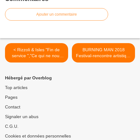
Ajouter un commentaire
< Rizzoli & Isles "Fin de
BURNING MAN 2018
service ","Ce qui ne nous
Festival-rencontre artistique
tue pas"et"Assassinat
dans le désert du Nevada >
politique" LUN.21-05-2018
[Replay validé] France 2
Hébergé par Overblog
Top articles
Pages
Contact
Signaler un abus
C.G.U.
Cookies et données personnelles