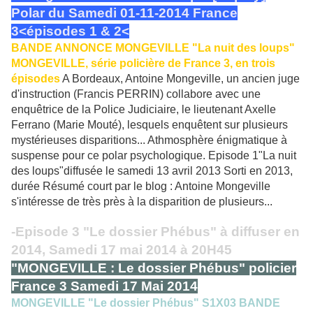
Polar du Samedi 01-11-2014 France
3<épisodes 1 & 2<
BANDE ANNONCE MONGEVILLE "La nuit des loups"
MONGEVILLE, série policière de France 3, en trois
épisodes
A Bordeaux, Antoine Mongeville, un ancien juge
d'instruction (Francis PERRIN) collabore avec une
enquêtrice de la Police Judiciaire, le lieutenant Axelle
Ferrano (Marie Mouté), lesquels enquêtent sur plusieurs
mystérieuses disparitions... Athmosphère énigmatique à
suspense pour ce polar psychologique. Episode 1"La nuit
des loups"diffusée le samedi 13 avril 2013 Sorti en 2013,
durée Résumé court par le blog : Antoine Mongeville
s'intéresse de très près à la disparition de plusieurs...
-Episode 3 "Le dossier Phébus" à diffuser en
2014, Samedi 17 mai 2014 à 20H45
"MONGEVILLE : Le dossier Phébus" policier
France 3 Samedi 17 Mai 2014
MONGEVILLE "Le dossier Phébus" S1X03 BANDE