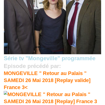
Série tv "Mongeville"
programmée
Episode précédé par:
MONGEVILLE " Retour au Palais "
SAMEDI 26 Mai 2018 [Replay valide]
France 3<