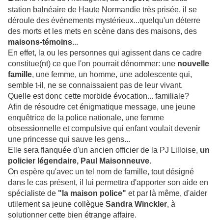
station balnéaire de Haute Normandie très prisée, il se
déroule des événements mystérieux...quelqu'un déterre
des morts et les mets en scène dans des maisons, des
maisons-témoins
...
En effet, la ou les personnes qui agissent dans ce cadre
constitue(nt) ce que l'on pourrait dénommer: une
nouvelle
famille
, une femme, un homme, une adolescente qui,
semble t-il, ne se connaissaient pas de leur vivant.
Quelle est donc cette morbide évocation... familiale?
Afin de résoudre cet énigmatique message, une jeune
enquêtrice de la police
nationale, une femme
obsessionnelle et compulsive qui enfant voulait devenir
une princesse qui sauve les gens...
Elle sera flanquée d'un ancien officier de la PJ Lilloise,
un
policier légendaire, Paul Maisonneuve
.
On espère qu'avec un tel nom de famille, tout désigné
dans le cas présent, il lui permettra d'apporter son aid
e en
spécialiste de
"la maison police"
et
par là même, d'aider
utilement sa
jeune collègue
Sandra Winckler
, à
solutionner cette bien étrange affaire.