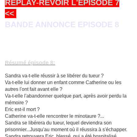
REPLAY-REVOIR L'EPISODE 7
<<
BANDE ANNONCE EPISODE 8
Résumé épisode 8:
Sandra va-t-elle réussir à se libérer du tueur ?
Va-t-elle lui donner un enfant comme Catherine ou les
autres l'ont fait avant elle ?
Va-t-elle l'abandonner quelque part, après avoir perdu la
mémoire ?
Eric est-il mort ?
Catherine va-t-elle rencontrer le minotaure ?...
Sandra se libérera du tueur, lequel deviendra son
prisonnier...Jusqu'au moment où il réussira à s'échapper.
Sandra retrouvera Eric, blessé, qui a été hospitalisé.