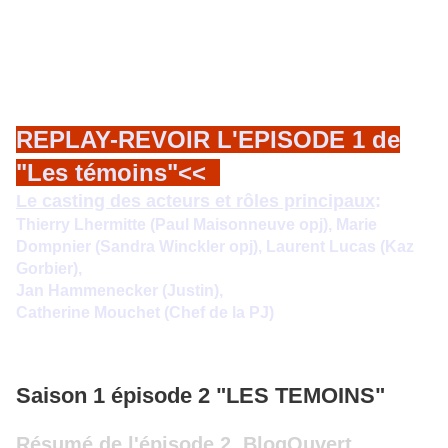
REPLAY-REVOIR L'EPISODE 1 de
"Les témoins"<<
Le casting des acteurs et rôles principaux
:
Thierry Lhermitte (Paul Maisonneuve opj), Marie
Dompnier (Sandra Winckler opj), Laurent Lucas (Kaz
Gorbier),
Jan Hammenecker (Justin),
Catherine Mouchet (Chef de la PJ)
Saison 1 épisode 2 "LES TEMOINS"
Résumé de l'épisode 2, BlogOuvert