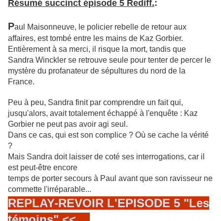
Résumé succinct épisode 5 Rediff.
:
P
aul Maisonneuve, le policier rebelle de retour aux
affaires, est tombé entre les
mains de Kaz Gorbier.
Entièrement à sa merci, il risque la mort, tandis que
Sandra Winckler se retrouve seule pour tenter de percer le
mystère du profanateur de sépultures du nord de la
France.
Peu à peu, Sandra finit par comprendre un fait qui,
jusqu'alors, avait totalement échappé à l'enquête : Kaz
Gorbier ne peut pas avoir agi seul.
Dans ce cas, qui est son complice ? Où se cache la vérité
?
Mais Sandra doit laisser de coté ses interrogations, car il
est peut-être encore
temps de porter secours à Paul avant que son ravisseur ne
commette l'irréparable...
REPLAY-REVOIR L'EPISODE 5 "Les
témoins" <<