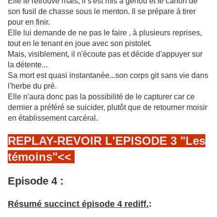
Elle le retrouve mais, il s'est mis à genou et le canon de
son fusil de chasse sous le menton.
Il se prépare à tirer
pour en finir.
Elle lui demande de ne pas le faire , à plusieurs reprises,
tout en le tenant en joue
avec son pistolet.
Mais, visiblement, il n'écoute pas et décide d'appuyer sur
la détente...
Sa mort est quasi instantanée...son corps git sans vie dans
l'herbe du pré.
Elle n'aura donc pas la possibilité de le capturer car ce
dernier a préféré se suicider, plutôt que de retourner moisir
en établissement carcéral.
REPLAY-REVOIR L'EPISODE 3 "Les
témoins"<<
Episode 4 :
Résumé succinct épisode 4 rediff.
: