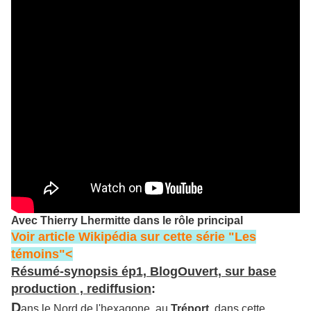
Avec Thierry Lhermitte dans le rôle principal
Voir article Wikipédia sur cette série "Les
témoins"<
Résumé-synopsis ép1, BlogOuvert, sur base
production , rediffusion
:
D
ans le Nord de l'hexagone, au
Tréport
, dans cette