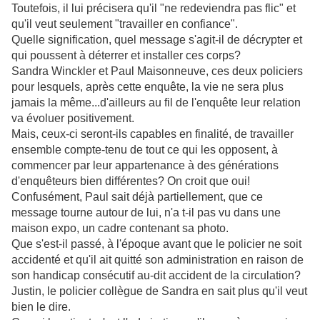
Toutefois, il lui précisera qu'il "ne redeviendra pas flic"
et
qu'il veut seulement "travailler en confiance".
Quelle signification, quel message s'agit-il de décrypter et
qui poussent à déterrer et installer ces corps?
Sandra Winckl
er et Paul Maisonneuve, ces deux policiers
pour lesquels, a
près cette enquête, la vie ne sera plus
jamais
la même...d'ailleurs au
fil de l'enquête leur relation
va évoluer positivement.
Mais, ceux-ci seront-ils capables en finalité, de travailler
ensemble compte-tenu de tout ce qui les opposent, à
commencer par leur appartenance à des générations
d'enquêteurs bien différentes? On croit que oui!
Confusément, Paul sait déjà partiellement, que ce
message tourne autour de lui, n'a t-il pas vu
dans une
maison expo, un cadre contenant sa photo.
Que s'est-il passé, à l'époque avant que le policier ne soit
accidenté et qu'il ait quitté son administration en raison de
son handicap consécutif au-dit accident de la circulation?
Justin, le policier collègue de Sandra en sait plus qu'il veut
bien le dire.