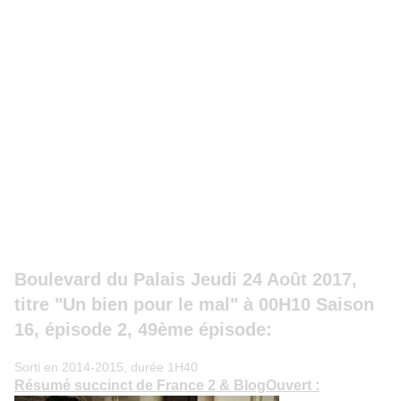
Boulevard du Palais Jeudi 24 Août 2017,
titre "Un bien pour le mal" à 00H10 Saison
16, épisode 2, 49ème épisode:
Sorti en 2014-2015, durée 1H40
Résumé succinct de France 2 & BlogOuvert :