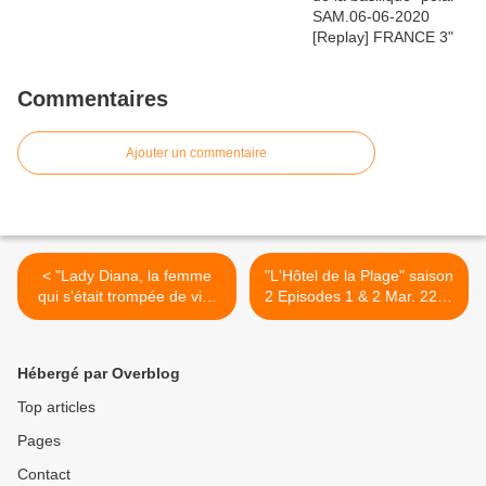
Commentaires
Ajouter un commentaire
< "Lady Diana, la femme
"L'Hôtel de la Plage" saison
qui s'était trompée de vie"
2 Episodes 1 & 2 Mar. 22 et
MER.23 Août 2017 [Replay]
Jeu.24-08-2017 [Replay]
France 3
France 2 >
Hébergé par Overblog
Top articles
Pages
Contact