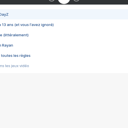
 DayZ
 a 13 ans (et vous l'avez ignoré)
e (littéralement)
im Rayan
 toutes les règles
s les jeux vidéo
us choquant de Rockstar ? - Le scandale BULLY
e plus moche de Steam
du RÊVE tourne au CAUCHEMAR
pendant 8 heures
it… à tort
umiliés par un jeu vidéo