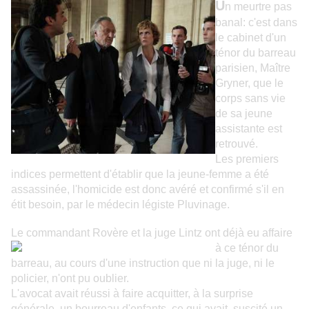
U
n meurtre pas
banal: c'est dans
le cabinet d'un
ténor du barreau
parisien, Maître
Gryner, que le
corps sans vie
de sa jeune
assistante est
retrouvé.
Les premiers
indices permettent d'établir que la jeune-femme a été
assassinée, l'homicide est donc avéré et confirmé s'il en
étit besoin, par le médecin légiste Pluvinage.
Le commandant Rovère et la juge Lintz ont déjà
eu affaire
à ce ténor du
barreau, au cours d'une instruction que ni la juge, ni le
policier, n'ont pu oublier.
L'avocat avait réussi à faire acquitter, à la surprise
générale, un bourreau d'enfants, ce qui avait suscité un