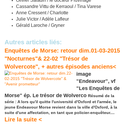
Olivier Saladin
/
le docteur Pluvinage
Cassandre Vittu de Kerraoul
/
Tina Varese
Anne Cressent
/
Charlotte
Julie Victor
/
Adèle Lafleur
Gérald Laroche
/
Gryner
Autres articles liés:
Enquêtes de Morse: retour dim.01-03-2015
"Nocturnes"& 22-02 "Trésor de
Wolvercote", + autres épisodes anciens<
image
"Endeavour", vf
"Les Enquêtes de
Morse" ép. Le trésor de Wolverco
Résumé de la
série : A lors qu'il quitte l'université d'Oxford et l'armée, le
jeune Endeavour Morse revient dans la ville d'Oxford, à la
suite d'une affectation, en tant que policier-enquêteur....
Lire la suite <