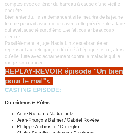
comptes avec ce ténor du barreau à cause d'une vieille
enquête.
Bien entendu, ils se demandent si le meurtre de la jeune
femme pourrait avoir un lien avec cette précédente affaire,
qui avait suscité tant d'émoi...et fait couler beaucoup
d'encre.
Parallèlement la juge Nadia Lintz est ébranlée en
repensant au petit garçon décédé à l'époque et ce, alors
qu'elle lutte avec acharnement contre la maladie qui la
ronge, son cancer...
REPLAY-REVOIR épisode "Un bien
pour le mal"<
CASTING EPISODE:
Comédiens & Rôles
Anne Richard
/
Nadia Lintz
Jean-François Balmer
/
Gabriel Rovère
Philippe Ambrosini
/
Dimeglio